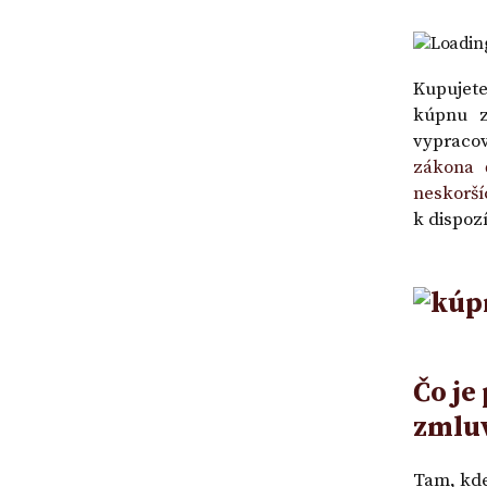
|
a
účtu
VZOR
návrh
v
Loading
na
banke
vklad
Kupujet
-
kúpnu z
VZOR
vypraco
zákona 
neskorší
k dispozí
Čo je
zmluv
Tam, kde