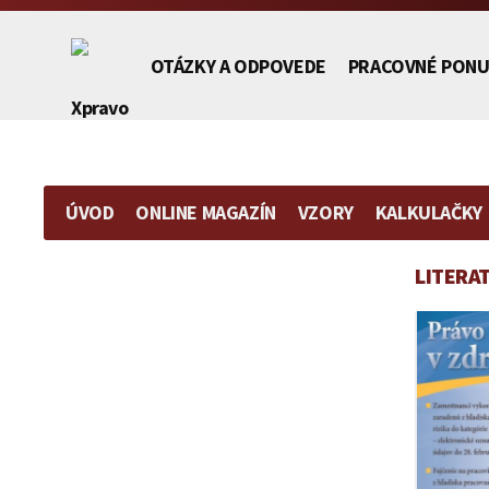
OTÁZKY A ODPOVEDE
PRACOVNÉ PONU
ÚVOD
ONLINE MAGAZÍN
VZORY
KALKULAČKY
Európske právo
Obchodné právo
Pracovné právo
LITERA
Finančné právo
Občianske právo
Právo duševného vlastníctva
Nedoplatok
Zmluva
Vzor
Daro
Medzinárodné právo
Pracovné právo
Teória práva
na
o zriadení
plnomocenst
peňaz
|
Obchodné právo
Ostatné
koncesionárskych
predkupného
na
|
poplatkoch
práva
zastupovanie
Darov
Občianske právo
|
ako
vo
zmlu
Námietka
vecného
vzťahu
VZOR
|
Ochrana spotrebiteľa
premlčania
práva
k
u