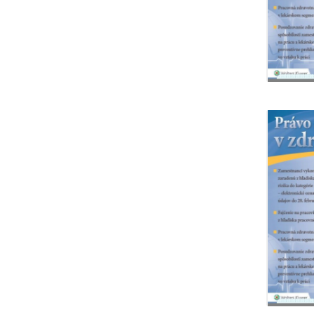
|
a
účtu
VZOR
návrh
v
na
banke
vklad
-
VZOR