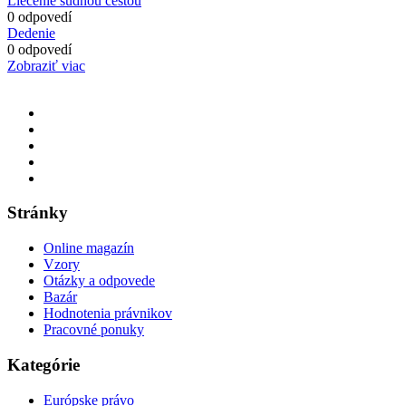
Liečenie súdnou cestou
0 odpovedí
Dedenie
0 odpovedí
Zobraziť viac
Stránky
Online magazín
Vzory
Otázky a odpovede
Bazár
Hodnotenia právnikov
Pracovné ponuky
Kategórie
Európske právo