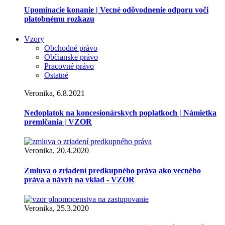
Upomínacie konanie | Vecné odôvodnenie odporu voči
platobnému rozkazu
Vzory
Obchodné právo
Občianske právo
Pracovné právo
Ostatné
Veronika, 6.8.2021
Nedoplatok na koncesionárskych poplatkoch | Námietka
premlčania | VZOR
Veronika, 20.4.2020
Zmluva o zriadení predkupného práva ako vecného
práva a návrh na vklad - VZOR
Veronika, 25.3.2020