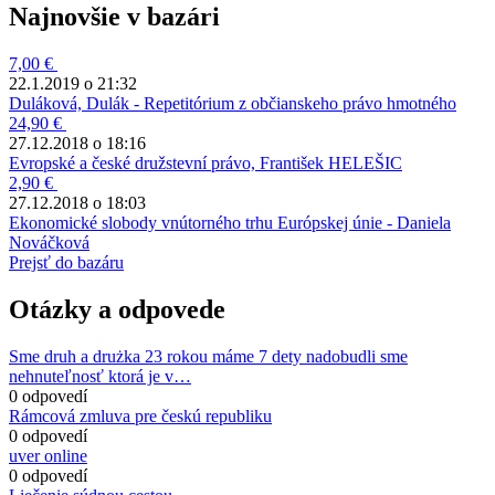
Najnovšie v bazári
7,00 €
22.1.2019 o 21:32
Duláková, Dulák - Repetitórium z občianskeho právo hmotného
24,90 €
27.12.2018 o 18:16
Evropské a české družstevní právo, František HELEŠIC
2,90 €
27.12.2018 o 18:03
Ekonomické slobody vnútorného trhu Európskej únie - Daniela
Nováčková
Prejsť do bazáru
Otázky a odpovede
Sme druh a drużka 23 rokou máme 7 dety nadobudli sme
nehnuteľnosť ktorá je v…
0 odpovedí
Rámcová zmluva pre českú republiku
0 odpovedí
uver online
0 odpovedí