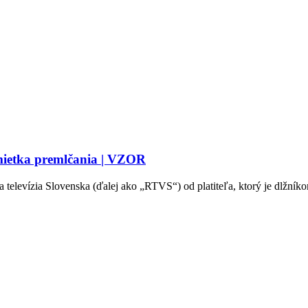
mietka premlčania | VZOR
 televízia Slovenska (ďalej ako „RTVS“) od platiteľa, ktorý je dlžní