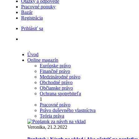
Otázky a odpovede
Pracovné ponuky
Bazár
Registrácia
Prihlásiť sa
Úvod
Online magazín
Európske právo
Finančné právo
Medzinárodné právo
Obchodné právo
Občianske právo
Ochrana spotrebiteľa
1
Pracovné právo
Právo duševného vlastníctva
Teória práva
Veronika, 21.2.2022