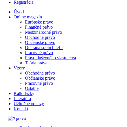
Registrácia
Úvod
Online magazín
Európske právo
Finančné právo
Medzinárodné právo
Obchodné právo
Občianske právo
Ochrana spotrebiteľa
Pracovné právo
Právo duševného vlastníctva
Teória práva
Vzory
Obchodné právo
Občianske právo
Pracovné právo
Ostatné
Kalkulačky
Literatúra
Užitočné odkazy
Kontakt