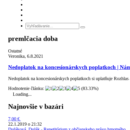
premlčacia doba
Ostatné
Veronika, 6.8.2021
Nedoplatok na koncesionárskych poplatkoch | Ná
Nedoplatok na koncesionárskych poplatkoch si uplatňuje Rozhlas a
Hodnotenie článku:
(83.33%)
Loading...
Najnovšie v bazári
7,00 €
22.1.2019 o 21:32
Duláková, Dulák - Repetitórium z občianskeho právo hmotného