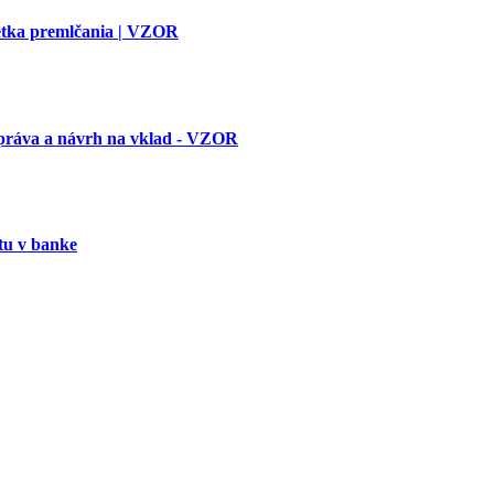
etka premlčania | VZOR
práva a návrh na vklad - VZOR
tu v banke