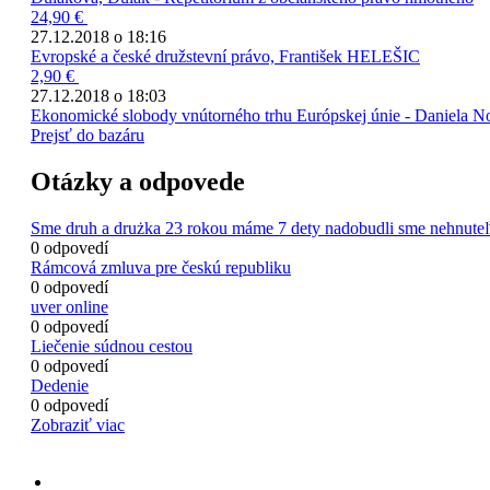
24,90 €
27.12.2018 o 18:16
Evropské a české družstevní právo, František HELEŠIC
2,90 €
27.12.2018 o 18:03
Ekonomické slobody vnútorného trhu Európskej únie - Daniela 
Prejsť do bazáru
Otázky a odpovede
Sme druh a drużka 23 rokou máme 7 dety nadobudli sme nehnuteľ
0 odpovedí
Rámcová zmluva pre českú republiku
0 odpovedí
uver online
0 odpovedí
Liečenie súdnou cestou
0 odpovedí
Dedenie
0 odpovedí
Zobraziť viac