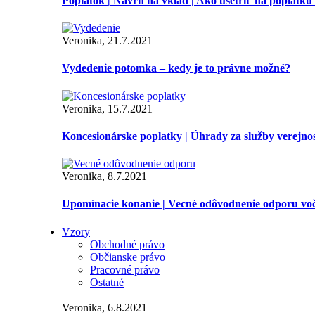
Poplatok | Návrh na vklad | Ako ušetriť na poplatku
Veronika, 21.7.2021
Vydedenie potomka – kedy je to právne možné?
Veronika, 15.7.2021
Koncesionárske poplatky | Úhrady za služby verejno
Veronika, 8.7.2021
Upomínacie konanie | Vecné odôvodnenie odporu vo
Vzory
Obchodné právo
Občianske právo
Pracovné právo
Ostatné
Veronika, 6.8.2021