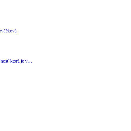
Nováčková
nosť ktorá je v…