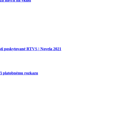
 za návrh na vklad
sti poskytované RTVS | Novela 2021
či platobnému rozkazu