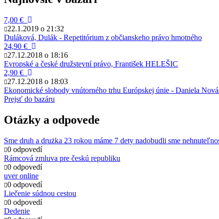
7,00 €
22.1.2019 o 21:32
Duláková, Dulák - Repetitórium z občianskeho právo hmotného
24,90 €
27.12.2018 o 18:16
Evropské a české družstevní právo, František HELEŠIC
2,90 €
27.12.2018 o 18:03
Ekonomické slobody vnútorného trhu Európskej únie - Daniela Nov
Prejsť do bazáru
Otázky a odpovede
Sme druh a drużka 23 rokou máme 7 dety nadobudli sme nehnuteľno
0 odpovedí
Rámcová zmluva pre českú republiku
0 odpovedí
uver online
0 odpovedí
Liečenie súdnou cestou
0 odpovedí
Dedenie