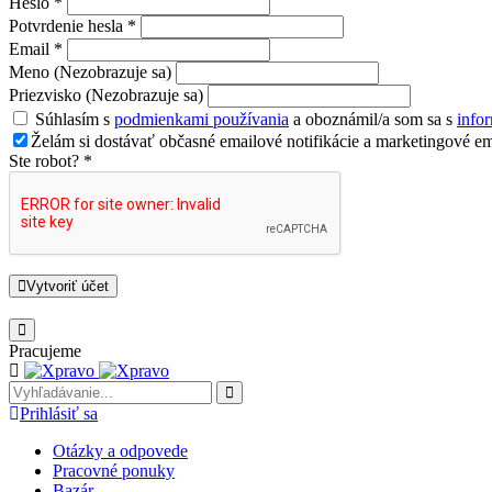
Heslo *
Potvrdenie hesla *
Email *
Meno (Nezobrazuje sa)
Priezvisko (Nezobrazuje sa)
Súhlasím s
podmienkami používania
a oboznámil/a som sa s
info
Želám si dostávať občasné emailové notifikácie a marketingové em
Ste robot? *
Vytvoriť účet
Pracujeme
Prihlásiť sa
Otázky a odpovede
Pracovné ponuky
Bazár