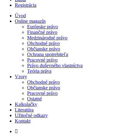
Registrácia
Úvod
Online magazín
Európske právo
Finančné právo
Medzinárodné právo
Obchodné právo
Občianske právo
Ochrana spotrebiteľa
Pracovné právo
Právo duševného vlastníctva
Teória práva
Vzory
Obchodné právo
Občianske právo
Pracovné právo
Ostatné
Kalkulačky
Literatúra
Užitočné odkazy
Kontakt