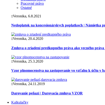
Pracovné právo
Ostatné
Veronika, 6.8.2021
Nedoplatok na koncesionárskych poplatkoch | Námietka 
Veronika, 20.4.2020
Zmluva o zriadení predkupného práva ako vecného práva
Veronika, 25.3.2020
Vzor plnomocenstva na zastupovanie vo vzťahu k účtu v 
Veronika, 24.11.2019
Darovanie peňazí | Darovacia zmluva VZOR
Kalkulačky