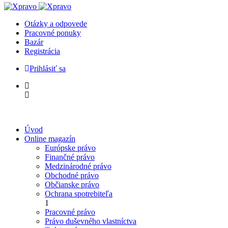
Otázky a odpovede
Pracovné ponuky
Bazár
Registrácia
Prihlásiť sa
Úvod
Online magazín
Európske právo
Finančné právo
Medzinárodné právo
Obchodné právo
Občianske právo
Ochrana spotrebiteľa
1
Pracovné právo
Právo duševného vlastníctva