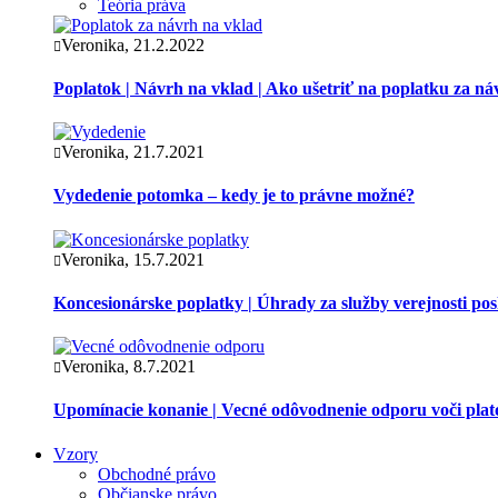
Teória práva
Veronika, 21.2.2022
Poplatok | Návrh na vklad | Ako ušetriť na poplatku za ná
Veronika, 21.7.2021
Vydedenie potomka – kedy je to právne možné?
Veronika, 15.7.2021
Koncesionárske poplatky | Úhrady za služby verejnosti p
Veronika, 8.7.2021
Upomínacie konanie | Vecné odôvodnenie odporu voči pla
Vzory
Obchodné právo
Občianske právo