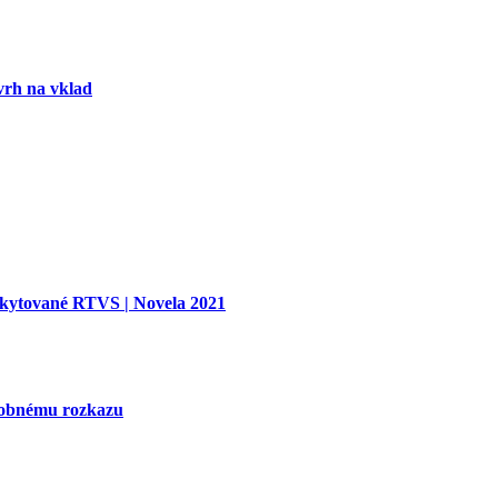
vrh na vklad
oskytované RTVS | Novela 2021
tobnému rozkazu