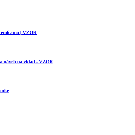
premlčania | VZOR
 a návrh na vklad - VZOR
banke