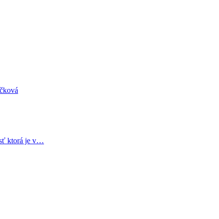
áčková
sť ktorá je v…