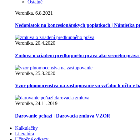
Ostatné
Veronika, 6.8.2021
Nedoplatok na koncesionárskych poplatkoch | Námietka 
Veronika, 20.4.2020
Zmluva o zriadení predkupného práva ako vecného práva
Veronika, 25.3.2020
Vzor plnomocenstva na zastupovanie vo vzťahu k účtu v 
Veronika, 24.11.2019
Darovanie peňazí | Darovacia zmluva VZOR
Kalkulačky
Literatúra
Užitočné odkazy