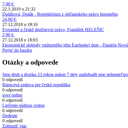
7,00 €
22.1.2019 o 21:32
Duláková, Dulák - Repetitórium z občianskeho právo hmotného
24,90 €
27.12.2018 o 18:16
Evropské a české družstevní právo, František HELEŠIC
2,90 €
27.12.2018 o 18:03
Ekonomické slobody vnútorného trhu Európskej únie - Daniela Nov
Prejsť do bazáru
Otázky a odpovede
Sme druh a drużka 23 rokou máme 7 dety nadobudli sme nehnuteľno
0 odpovedí
Rámcová zmluva pre českú republiku
0 odpovedí
uver online
0 odpovedí
Liečenie súdnou cestou
0 odpovedí
Dedenie
0 odpovedí
Zobraziť viac