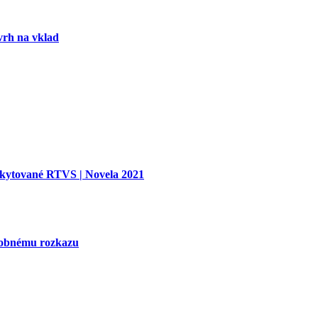
vrh na vklad
oskytované RTVS | Novela 2021
tobnému rozkazu