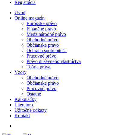
Registrácia
Úvod
Online magazín
Európske právo
Finančné právo
Medzinárodné právo
Obchodné právo
Občianske právo
Ochrana spotrebiteľa
Pracovné právo
Právo duševného vlastníctva
Teória práva
Vzory
Obchodné právo
Občianske právo
Pracovné právo
Ostatné
Kalkulačky
Literatúra
Užitočné odkazy
Kontakt