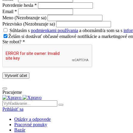
Potvrdenie hesla *
Email *
Meno (Nezobrazuje sa)
Priezvisko (Nezobrazuje sa)
Súhlasím s
podmienkami používania
a oboznámil/a som sa s
info
Želám si dostávať občasné emailové notifikácie a marketingové em
Ste robot? *
Vytvoriť účet
Pracujeme
Prihlásiť sa
Otázky a odpovede
Pracovné ponuky
Bazár