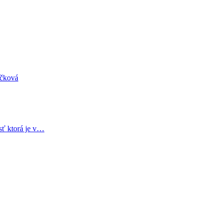
áčková
sť ktorá je v…