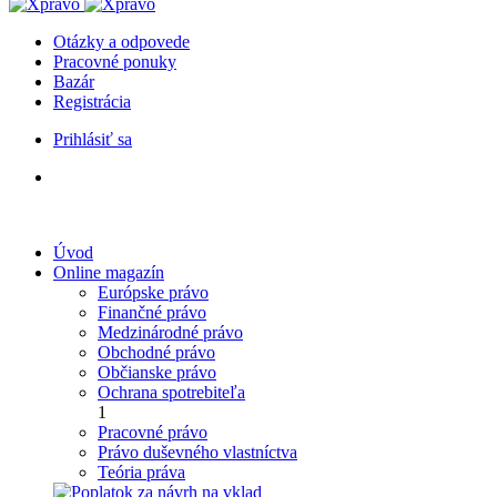
Otázky a odpovede
Pracovné ponuky
Bazár
Registrácia
Prihlásiť sa
Úvod
Online magazín
Európske právo
Finančné právo
Medzinárodné právo
Obchodné právo
Občianske právo
Ochrana spotrebiteľa
1
Pracovné právo
Právo duševného vlastníctva
Teória práva