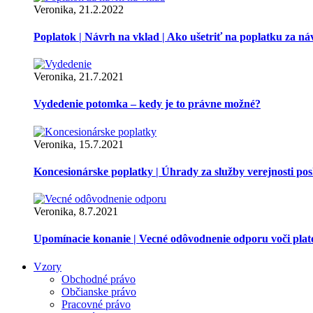
Veronika, 21.2.2022
Poplatok | Návrh na vklad | Ako ušetriť na poplatku za ná
Veronika, 21.7.2021
Vydedenie potomka – kedy je to právne možné?
Veronika, 15.7.2021
Koncesionárske poplatky | Úhrady za služby verejnosti p
Veronika, 8.7.2021
Upomínacie konanie | Vecné odôvodnenie odporu voči pla
Vzory
Obchodné právo
Občianske právo
Pracovné právo