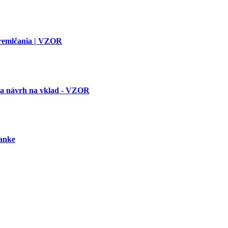
premlčania | VZOR
 a návrh na vklad - VZOR
banke