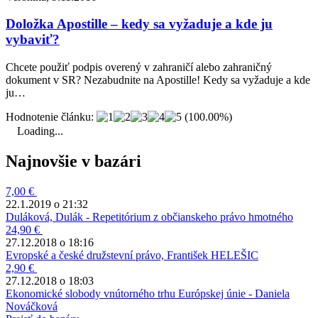
Doložka Apostille – kedy sa vyžaduje a kde ju
vybaviť?
Chcete použiť podpis overený v zahraničí alebo zahraničný
dokument v SR? Nezabudnite na Apostille! Kedy sa vyžaduje a kde
ju…
Hodnotenie článku:
(100.00%)
Loading...
Najnovšie v bazári
7,00 €
22.1.2019 o 21:32
Duláková, Dulák - Repetitórium z občianskeho právo hmotného
24,90 €
27.12.2018 o 18:16
Evropské a české družstevní právo, František HELEŠIC
2,90 €
27.12.2018 o 18:03
Ekonomické slobody vnútorného trhu Európskej únie - Daniela
Nováčková