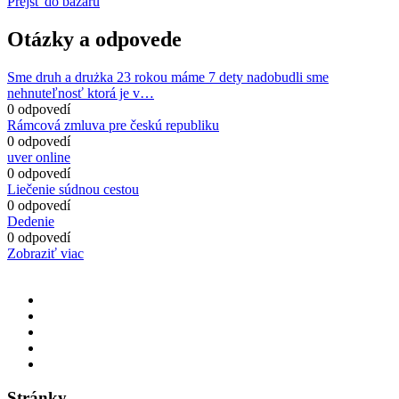
Prejsť do bazáru
Otázky a odpovede
Sme druh a drużka 23 rokou máme 7 dety nadobudli sme
nehnuteľnosť ktorá je v…
0 odpovedí
Rámcová zmluva pre českú republiku
0 odpovedí
uver online
0 odpovedí
Liečenie súdnou cestou
0 odpovedí
Dedenie
0 odpovedí
Zobraziť viac
Stránky