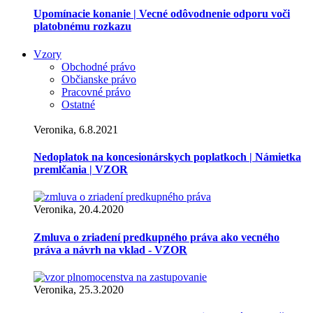
Upomínacie konanie | Vecné odôvodnenie odporu voči
platobnému rozkazu
Vzory
Obchodné právo
Občianske právo
Pracovné právo
Ostatné
Veronika, 6.8.2021
Nedoplatok na koncesionárskych poplatkoch | Námietka
premlčania | VZOR
Veronika, 20.4.2020
Zmluva o zriadení predkupného práva ako vecného
práva a návrh na vklad - VZOR
Veronika, 25.3.2020