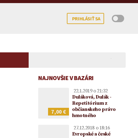
PRIHLÁSIŤ SA
NAJNOVŠIE V BAZÁRI
22.1.2019 o 21:32
Duláková, Dulák -
Repetitórium z
občianskeho právo
7,00 €
hmotného
 potomka – kedy
mocenstva na
Koncesionárske poplatky |
Darovanie peňazí |
Upom
ne možné?
ie vo vzťahu k
Úhrady za služby verejnosti
Darovacia zmluva VZOR
Vecn
27.12.2018 o 18:16
ke
poskytované RTVS | Novela
voči
Evropské a české