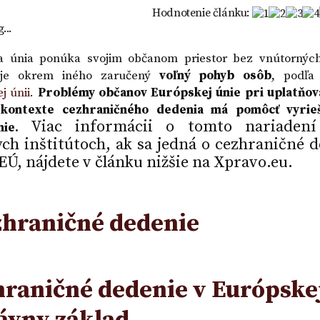
OR
vklad - VZOR
Hodnotenie článku:
...
a únia ponúka svojim občanom priestor bez vnútorných
je okrem iného zaručený
voľný pohyb osôb
, podľ
j únii
.
Problémy občanov Európskej únie pri uplatňova
kontexte cezhraničného dedenia má pomôcť vyrieši
Viac informácii o tomto nariadení
enie.
ch inštitútoch, ak sa jedná o cezhraničné d
EÚ, nájdete v článku nižšie na Xpravo.eu.
raničné dedenie v Európskej