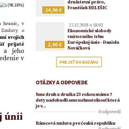
2021
družstevní právo,
(98.18%)
František HELEŠIC
24,90 €
 hraníc, v
27.12.2018 o 18:03
a
Zmluvy o
Ekonomické slobody
vnútorného trhu
ní svojich
Európskej únie - Daniela
2,90 €
ť prijaté
Nováčková
 a jeho
edenie v
PREJSŤ DO BAZÁRU
OTÁZKY A ODPOVEDE
Sme druh a drużka 23 rokou máme 7
dety nadobudli sme nehnuteľnosť ktorá
je v…
0 odpovedí
 únii
Rámcová zmluva pre českú republiku