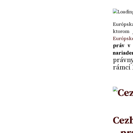
premlčania | VZ
Loading
Európsk
ktorom 
Európske
práv v 
nariad
právny
rámci 
Cezh