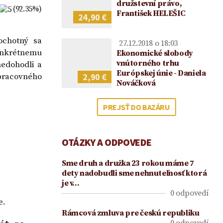
2021
družstevní právo,
(92.35%)
František HELEŠIC
24,90 €
ochotný sa
27.12.2018 o 18:03
onkrétnemu
Ekonomické slobody
vnútorného trhu
nedohodli a
Európskej únie - Daniela
2,90 €
pracovného
Nováčková
PREJSŤ DO BAZÁRU
OTÁZKY A ODPOVEDE
Sme druh a drużka 23 rokou máme 7
dety nadobudli sme nehnuteľnosť ktorá
je v…
0 odpovedí
e.
Rámcová zmluva pre českú republiku