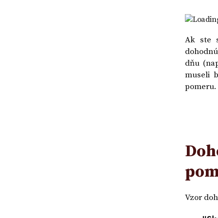
premlčania | VZ
Loading
Ak ste 
dohodnú
dňu (nap
museli 
pomeru.
Doh
pom
Vzor doh