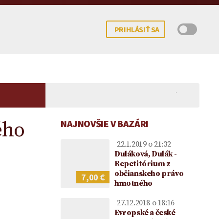
PRIHLÁSIŤ SA
ého
NAJNOVŠIE V BAZÁRI
22.1.2019 o 21:32
Duláková, Dulák -
Repetitórium z
občianskeho právo
7,00 €
hmotného
 potomka – kedy
mocenstva na
Koncesionárske poplatky |
Darovanie peňazí |
Upom
ne možné?
ie vo vzťahu k
Úhrady za služby verejnosti
Darovacia zmluva VZOR
Vecn
27.12.2018 o 18:16
ke
poskytované RTVS | Novela
voči
Evropské a české