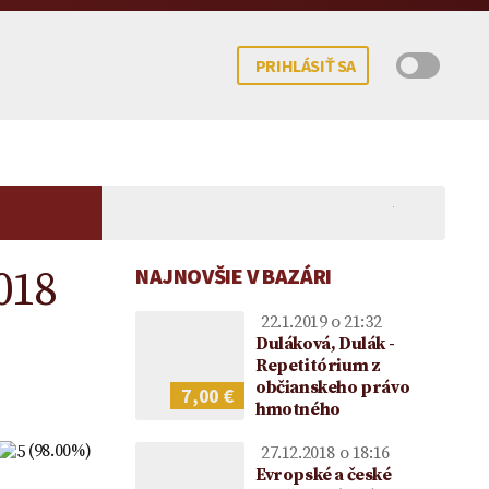
PRIHLÁSIŤ SA
018
NAJNOVŠIE V BAZÁRI
22.1.2019 o 21:32
Duláková, Dulák -
Repetitórium z
občianskeho právo
7,00 €
hmotného
 potomka – kedy
mocenstva na
Koncesionárske poplatky |
Darovanie peňazí |
Upom
ne možné?
ie vo vzťahu k
Úhrady za služby verejnosti
Darovacia zmluva VZOR
Vecn
(98.00%)
27.12.2018 o 18:16
ke
poskytované RTVS | Novela
voči
Evropské a české