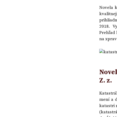
premlčania | VZ
Novela k
kvalitne
prihliad
2018. V
Prehľad 
na xprav
Novel
Z. z.
Katastrá
mení a d
katastri
(katast