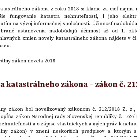
OR
vklad - VZOR
atastrálneho zákona z roku 2018 si kladie za cieľ najmä r
jšie fungovanie katastra nehnuteľností, i jeho elektr
nutím na vývoj informačnej spoločnosti. Účinnosť nadobúda
ybrané ustanovenia nadobúdajú účinnosť až od 1. okt
hlavných zmien novely katastrálneho zákona nájdete v čl
o.eu.
a katastrálneho zákona – zákon č. 2
lny zákon bol novelizovaný zákonom č. 212/2018 Z. z.,
opĺňa zákon Národnej rady Slovenskej republiky č. 162/1
 nehnuteľností a o zápise vlastníckych a iných práv k nehn
rálny zákon) v znení neskorších predpisov a ktorým 