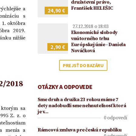
2021
družstevní právo,
František HELEŠIC
ýchlejšie a
24,90 €
onizáciu s
 1. októbra
27.12.2018 o 18:03
óbra 2019.
Ekonomické slobody
ánku nižšie
vnútorného trhu
Európskej únie - Daniela
2,90 €
Nováčková
PREJSŤ DO BAZÁRU
12/2018
OTÁZKY A ODPOVEDE
Sme druh a drużka 23 rokou máme 7
dety nadobudli sme nehnuteľnosť ktorá
 ktorým sa
je v…
995 Z. z. o
0 odpovedí
uteľnostiam
sa menia a
Rámcová zmluva pre českú republiku