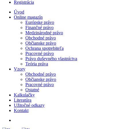
Registrácia
Úvod
Online magazín
Európske právo
Finančné právo
Medzinárodné právo
Obchodné právo
Občianske právo
Ochrana spotrebiteľa
Pracovné právo
Právo duševného vlastníctva
Teória práva
Vzory
Obchodné právo
Občianske právo
Pracovné právo
Ostatné
Kalkulačky
Literatúra
Užitočné odkazy
Kontakt