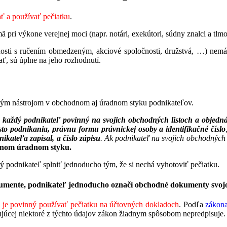
ť a používať pečiatku
.
 pri výkone verejnej moci (napr. notári, exekútori, súdny znalci a tlm
sti s ručením obmedzeným, akciové spoločnosti, družstvá, …) nemá 
ať, sú úplne na jeho rozhodnutí.
očným nástrojom v obchodnom aj úradnom styku podnikateľov.
e
k
aždý podnikateľ povinný na svojich obchodných listoch a objedn
to podnikania, právnu formu právnickej osoby a identifikačné číslo
nikateľa zapísal, a číslo zápisu
. Ak podnikateľ na svojich obchodných
mnom úradnom styku.
podnikateľ splniť jednoducho tým, že si nechá vyhotoviť pečiatku.
mente, podnikateľ jednoducho označí obchodné dokumenty svojou
e je povinný používať pečiatku na účtovných dokladoch
. Podľa
zákona
júcej niektoré z týchto údajov zákon žiadnym spôsobom nepredpisuje.