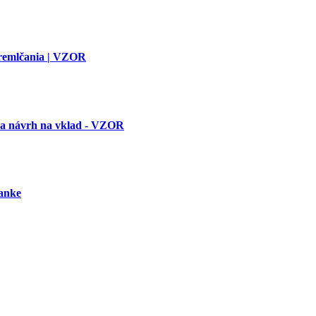
premlčania | VZOR
 a návrh na vklad - VZOR
banke