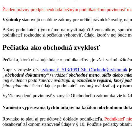
Žiaden právny predpis neukladá bežným podnikateľom povinnosť ma
Výnimky
stanovujú osobitné zákony pre určité právnické osoby, najmä
Bežný podnikateľ (tým máme na mysli najmä živnostníkov, spoločno
podnikateľ rozhodne si pečiatku vyhotoviť, údaje, ktoré v nej bude m
Pečiatka ako obchodná zvyklosť
Pečiatka, ktorá obsahuje údaje o podnikateľovi, je však veľmi užit
Napr. v zmysle § 3a
zákona č. 513/1991 Zb. Obchodný zákonník
j
„
obchodné dokumenty
“) uvádzať
obchodné meno, sídlo alebo mies
inej evidencii podnikateľov uvádzajú aj
označenie registra, ktorý pod
jeho splatenia
. Tieto údaje je podnikateľ povinný uvádzať
aj v píso
Vyššie uvedenú povinnosť v zmysle Obchodného zákonníka vie každý 
Namiesto vypisovania týchto údajov na každom obchodnom doku
Rovnako to platí aj pre účtovné doklady podnikateľa.
Podnikateľ ni
obsahovať zákonom stanovené údaje v § 10. Použitie pečiatky obsahu