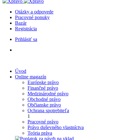
Otázky a odpovede
Pracovné ponuky
Bazár
Registrácia
Prihlásiť sa
Úvod
Online magazín
Európske právo
Finančné právo
Medzinárodné právo
Obchodné právo
Občianske právo
Ochrana spotrebiteľa
1
Pracovné právo
Právo duševného vlastníctva
Teória práva