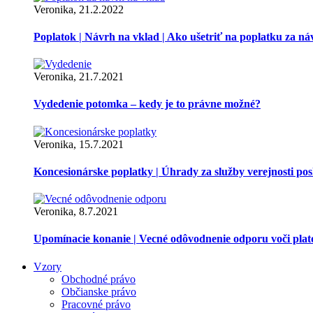
Veronika, 21.2.2022
Poplatok | Návrh na vklad | Ako ušetriť na poplatku za ná
Veronika, 21.7.2021
Vydedenie potomka – kedy je to právne možné?
Veronika, 15.7.2021
Koncesionárske poplatky | Úhrady za služby verejnosti p
Veronika, 8.7.2021
Upomínacie konanie | Vecné odôvodnenie odporu voči pla
Vzory
Obchodné právo
Občianske právo
Pracovné právo