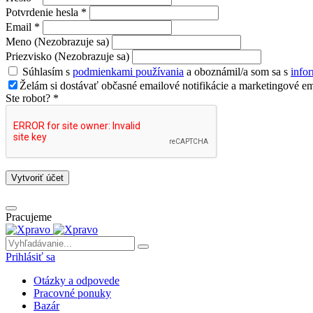
Potvrdenie hesla *
Email *
Meno (Nezobrazuje sa)
Priezvisko (Nezobrazuje sa)
Súhlasím s
podmienkami používania
a oboznámil/a som sa s
info
Želám si dostávať občasné emailové notifikácie a marketingové em
Ste robot? *
Vytvoriť účet
Pracujeme
Prihlásiť sa
Otázky a odpovede
Pracovné ponuky
Bazár