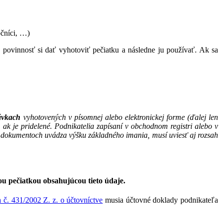
očníci, …)
povinnosť si dať vyhotoviť pečiatku a následne ju používať. Ak sa
ávkach
vyhotovených v písomnej alebo elektronickej forme (ďalej len
, ak je pridelené. Podnikatelia zapísaní v obchodnom registri alebo v
 dokumentoch uvádza výšku základného imania, musí uviesť aj rozsah
 pečiatkou obsahujúcou tieto údaje.
 č. 431/2002 Z. z. o účtovníctve
musia účtovné doklady podnikateľa