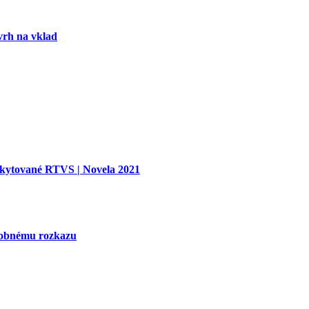
vrh na vklad
oskytované RTVS | Novela 2021
tobnému rozkazu