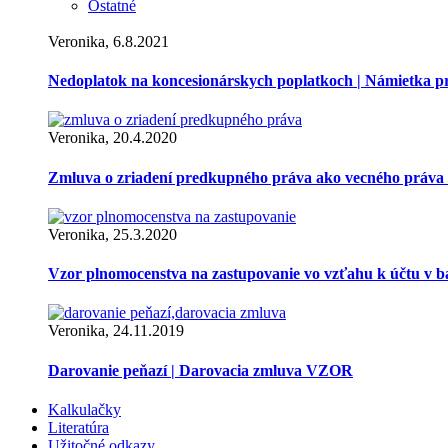
Ostatné
Veronika, 6.8.2021
Nedoplatok na koncesionárskych poplatkoch | Námietka 
Veronika, 20.4.2020
Zmluva o zriadení predkupného práva ako vecného práva
Veronika, 25.3.2020
Vzor plnomocenstva na zastupovanie vo vzťahu k účtu v 
Veronika, 24.11.2019
Darovanie peňazí | Darovacia zmluva VZOR
Kalkulačky
Literatúra
Užitočné odkazy