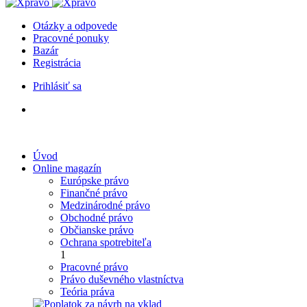
Otázky a odpovede
Pracovné ponuky
Bazár
Registrácia
Prihlásiť sa
Úvod
Online magazín
Európske právo
Finančné právo
Medzinárodné právo
Obchodné právo
Občianske právo
Ochrana spotrebiteľa
1
Pracovné právo
Právo duševného vlastníctva
Teória práva