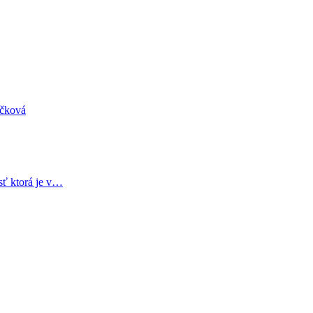
áčková
sť ktorá je v…