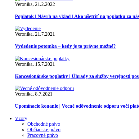
Veronika, 21.2.2022
Poplatok | Návrh na vklad | Ako ušetriť na poplatku za ná
Veronika, 21.7.2021
Vydedenie potomka – kedy je to právne možné?
Veronika, 15.7.2021
Koncesionárske poplatky | Úhrady za služby verejnosti p
Veronika, 8.7.2021
Upomínacie konanie | Vecné odôvodnenie odporu voči pla
Vzory
Obchodné právo
Občianske právo
Pracovné právo