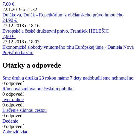
7,00 €
22.1.2019 o 21:32
Duláková, Dulák - Repetitórium z občianskeho právo hmotného
24,90 €
27.12.2018 o 18:16
Evropské a české družstevní právo, František HELEŠIC
2,90 €
27.12.2018 o 18:03
Ekonomické slobody vnútorného trhu Európskej únie - Daniela Nov
Prejsť do bazáru
Otázky a odpovede
Sme druh a drużka 23 rokou máme 7 dety nadobudli sme nehnuteľno
0 odpovedí
Rámcová zmluva pre českú republiku
0 odpovedí
uver online
0 odpovedí
Liečenie súdnou cestou
0 odpovedí
Dedenie
0 odpovedí
Zobraziť viac