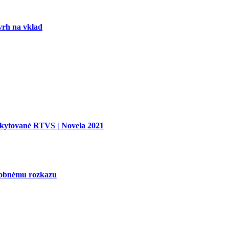
vrh na vklad
oskytované RTVS | Novela 2021
tobnému rozkazu