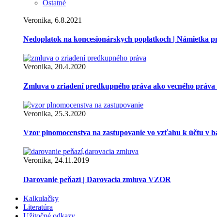
Ostatné
Veronika, 6.8.2021
Nedoplatok na koncesionárskych poplatkoch | Námietka 
Veronika, 20.4.2020
Zmluva o zriadení predkupného práva ako vecného práva
Veronika, 25.3.2020
Vzor plnomocenstva na zastupovanie vo vzťahu k účtu v 
Veronika, 24.11.2019
Darovanie peňazí | Darovacia zmluva VZOR
Kalkulačky
Literatúra
Užitočné odkazy