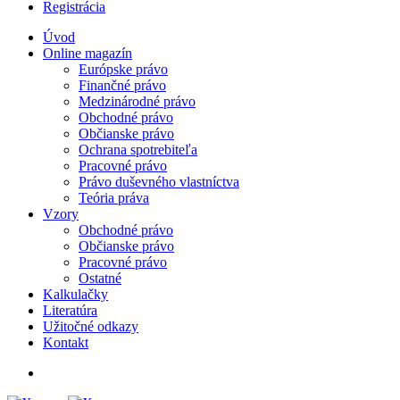
Registrácia
Úvod
Online magazín
Európske právo
Finančné právo
Medzinárodné právo
Obchodné právo
Občianske právo
Ochrana spotrebiteľa
Pracovné právo
Právo duševného vlastníctva
Teória práva
Vzory
Obchodné právo
Občianske právo
Pracovné právo
Ostatné
Kalkulačky
Literatúra
Užitočné odkazy
Kontakt