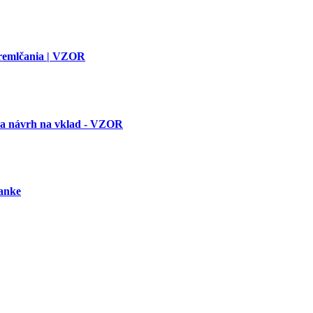
premlčania | VZOR
 a návrh na vklad - VZOR
banke