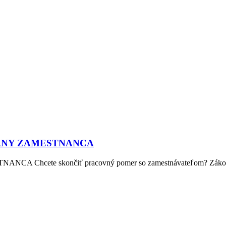
ANY ZAMESTNANCA
te skončiť pracovný pomer so zamestnávateľom? Zákonník p