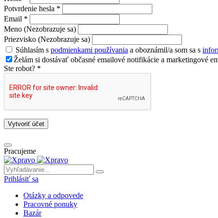
Potvrdenie hesla *
Email *
Meno (Nezobrazuje sa)
Priezvisko (Nezobrazuje sa)
Súhlasím s
podmienkami používania
a oboznámil/a som sa s
info
Želám si dostávať občasné emailové notifikácie a marketingové em
Ste robot? *
Vytvoriť účet
Pracujeme
Prihlásiť sa
Otázky a odpovede
Pracovné ponuky
Bazár