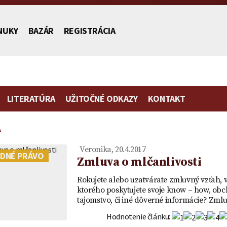
NUKY
BAZÁR
REGISTRÁCIA
LITERATÚRA
UŽITOČNÉ ODKAZY
KONTAKT
A
stníctva
Veronika, 20.4.2017
DNÉ PRÁVO
Zmluva o mlčanlivosti
Rokujete alebo uzatvárate zmluvný vzťah, 
ktorého poskytujete svoje know – how, ob
Poplatok | Návrh na vklad |
Zmluva o zriadení
Vydedenie
Vzor plno
tajomstvo, či iné dôverné informácie? Zm
ch
Ako ušetriť na poplatku za
predkupného práva ako
je to práv
zastupovan
mietka
návrh na vklad
vecného práva a návrh na
účtu v ban
Hodnotenie článku: