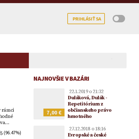
PRIHLÁSIŤ SA
NAJNOVŠIE V BAZÁRI
22.1.2019 o 21:32
Duláková, Dulák -
Repetitórium z
v rámci
občianskeho právo
7,00 €
chodné
hmotného
 potomka – kedy
mocenstva na
Koncesionárske poplatky |
Darovanie peňazí |
Upom
luva…
ne možné?
ie vo vzťahu k
Úhrady za služby verejnosti
Darovacia zmluva VZOR
Vecn
27.12.2018 o 18:16
ke
poskytované RTVS | Novela
voči
(96.47%)
Evropské a české