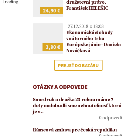
2021
Loading...
družstevní právo,
František HELEŠIC
24,90 €
27.12.2018 o 18:03
Ekonomické slobody
vnútorného trhu
Európskej únie - Daniela
2,90 €
Nováčková
PREJSŤ DO BAZÁRU
OTÁZKY A ODPOVEDE
Sme druh a drużka 23 rokou máme 7
dety nadobudli sme nehnuteľnosť ktorá
je v…
0 odpovedí
Rámcová zmluva pre českú republiku