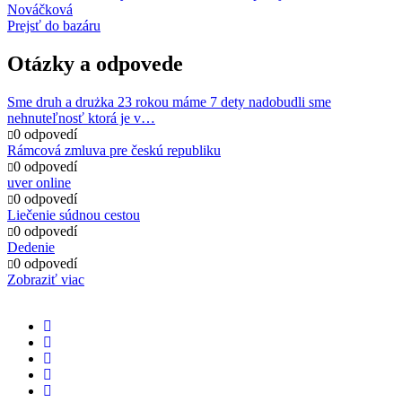
Nováčková
Prejsť do bazáru
Otázky a odpovede
Sme druh a drużka 23 rokou máme 7 dety nadobudli sme
nehnuteľnosť ktorá je v…
0 odpovedí
Rámcová zmluva pre českú republiku
0 odpovedí
uver online
0 odpovedí
Liečenie súdnou cestou
0 odpovedí
Dedenie
0 odpovedí
Zobraziť viac