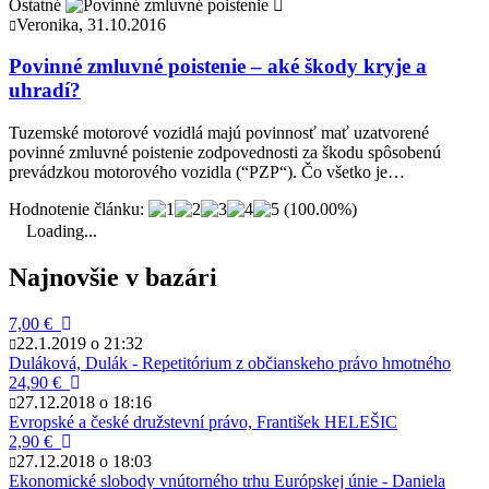
Ostatné
Veronika, 31.10.2016
Povinné zmluvné poistenie – aké škody kryje a
uhradí?
Tuzemské motorové vozidlá majú povinnosť mať uzatvorené
povinné zmluvné poistenie zodpovednosti za škodu spôsobenú
prevádzkou motorového vozidla (“PZP“). Čo všetko je…
Hodnotenie článku:
(100.00%)
Loading...
Najnovšie v bazári
7,00 €
22.1.2019 o 21:32
Duláková, Dulák - Repetitórium z občianskeho právo hmotného
24,90 €
27.12.2018 o 18:16
Evropské a české družstevní právo, František HELEŠIC
2,90 €
27.12.2018 o 18:03
Ekonomické slobody vnútorného trhu Európskej únie - Daniela