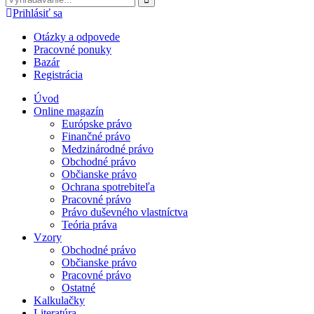
Prihlásiť sa
Otázky a odpovede
Pracovné ponuky
Bazár
Registrácia
Úvod
Online magazín
Európske právo
Finančné právo
Medzinárodné právo
Obchodné právo
Občianske právo
Ochrana spotrebiteľa
Pracovné právo
Právo duševného vlastníctva
Teória práva
Vzory
Obchodné právo
Občianske právo
Pracovné právo
Ostatné
Kalkulačky
Literatúra