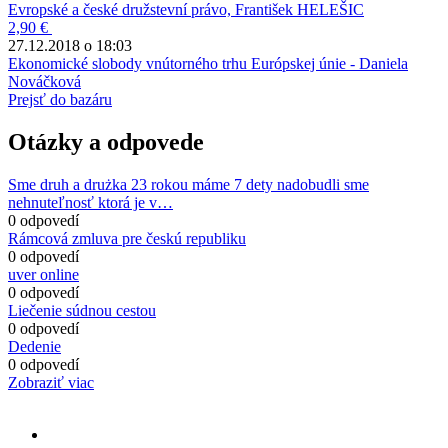
Evropské a české družstevní právo, František HELEŠIC
2,90 €
27.12.2018 o 18:03
Ekonomické slobody vnútorného trhu Európskej únie - Daniela
Nováčková
Prejsť do bazáru
Otázky a odpovede
Sme druh a drużka 23 rokou máme 7 dety nadobudli sme
nehnuteľnosť ktorá je v…
0 odpovedí
Rámcová zmluva pre českú republiku
0 odpovedí
uver online
0 odpovedí
Liečenie súdnou cestou
0 odpovedí
Dedenie
0 odpovedí
Zobraziť viac