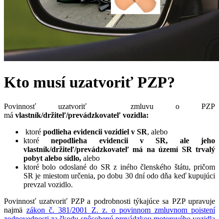
Kto musí uzatvoriť PZP?
Povinnosť uzatvoriť zmluvu o PZP
má
vlastník/držiteľ/prevádzkovateľ vozidla:
ktoré
podlieha evidencii vozidiel v SR
, alebo
ktoré
nepodlieha evidencii v SR, ale jeho
vlastník/držiteľ/prevádzkovateľ má na území SR trvalý
pobyt alebo sídlo,
alebo
ktoré bolo odoslané do SR z iného členského štátu, pričom
SR je miestom určenia, po dobu 30 dní odo dňa keď kupujúci
prevzal vozidlo.
Povinnosť uzatvoriť PZP a podrobnosti týkajúce sa PZP upravuje
najmä
zákon č. 381/2001 Z. z. o povinnom zmluvnom poistení
zodpovednosti za škodu spôsobenú prevádzkou motorového vozidla