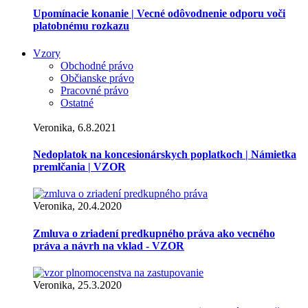
Upomínacie konanie | Vecné odôvodnenie odporu voči
platobnému rozkazu
Vzory
Obchodné právo
Občianske právo
Pracovné právo
Ostatné
Veronika, 6.8.2021
Nedoplatok na koncesionárskych poplatkoch | Námietka
premlčania | VZOR
Veronika, 20.4.2020
Zmluva o zriadení predkupného práva ako vecného
práva a návrh na vklad - VZOR
Veronika, 25.3.2020