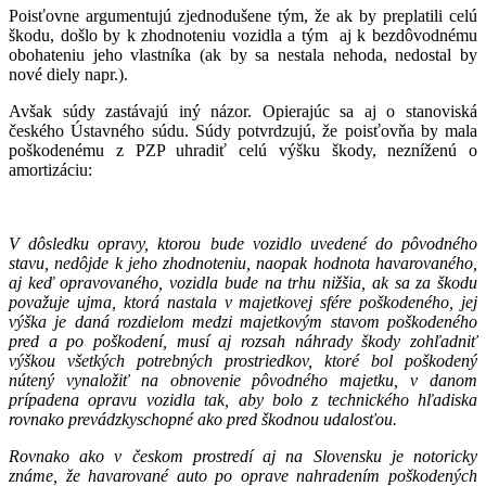
Poisťovne argumentujú zjednodušene tým, že ak by preplatili celú
škodu, došlo by k zhodnoteniu vozidla a tým aj k bezdôvodnému
obohateniu jeho vlastníka (ak by sa nestala nehoda, nedostal by
nové diely napr.).
Avšak súdy zastávajú iný názor. Opierajúc sa aj o stanoviská
českého Ústavného súdu. Súdy potvrdzujú, že poisťovňa by mala
poškodenému z PZP uhradiť celú výšku škody, nezníženú o
amortizáciu:
V dôsledku opravy, ktorou bude vozidlo uvedené do pôvodného
stavu, nedôjde k jeho zhodnoteniu, naopak hodnota havarovaného,
aj keď opravovaného, vozidla bude na trhu nižšia, ak sa za škodu
považuje ujma, ktorá nastala v majetkovej sfére poškodeného, jej
výška je daná rozdielom medzi majetkovým stavom poškodeného
pred a po poškodení, musí aj rozsah náhrady škody zohľadniť
výškou všetkých potrebných prostriedkov, ktoré bol poškodený
nútený vynaložiť na obnovenie pôvodného majetku, v danom
prípadena opravu vozidla tak, aby bolo z technického hľadiska
rovnako prevádzkyschopné ako pred škodnou udalosťou.
Rovnako ako v českom prostredí aj na Slovensku je notoricky
známe, že havarované auto po oprave nahradením poškodených