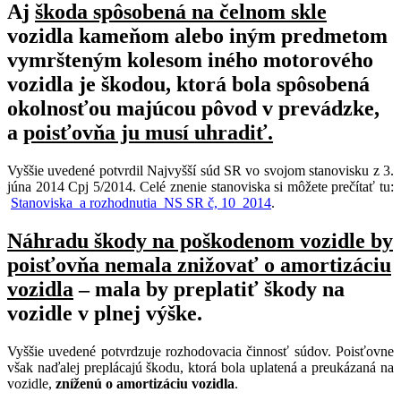
Aj
škoda spôsobená na čelnom skle
vozidla kameňom alebo iným predmetom
vymršteným kolesom iného motorového
vozidla je škodou, ktorá bola spôsobená
okolnosťou majúcou pôvod v prevádzke,
a
poisťovňa ju musí uhradiť.
Vyššie uvedené potvrdil Najvyšší súd SR vo svojom stanovisku z 3.
júna 2014 Cpj 5/2014. Celé znenie stanoviska si môžete prečítať tu:
Stanoviska_a rozhodnutia_NS SR č, 10_2014
.
Náhradu škody na poškodenom vozidle by
poisťovňa nemala znižovať o amortizáciu
vozidla
– mala by preplatiť škody na
vozidle v plnej výške.
Vyššie uvedené potvrdzuje rozhodovacia činnosť súdov. Poisťovne
však naďalej preplácajú škodu, ktorá bola uplatená a preukázaná na
vozidle,
zníženú o amortizáciu vozidla
.