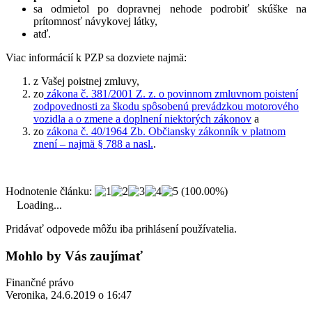
sa odmietol po dopravnej nehode podrobiť skúške na
prítomnosť návykovej látky,
atď.
Viac informácií k PZP sa dozviete najmä:
z Vašej poistnej zmluvy,
zo
zákona č. 381/2001 Z. z. o povinnom zmluvnom poistení
zodpovednosti za škodu spôsobenú prevádzkou motorového
vozidla a o zmene a doplnení niektorých zákonov
a
zo
zákona č. 40/1964 Zb. Občiansky zákonník v platnom
znení – najmä § 788 a nasl.
.
Hodnotenie článku:
(100.00%)
Loading...
Pridávať odpovede môžu iba prihlásení používatelia.
Mohlo by Vás zaujímať
Finančné právo
Veronika, 24.6.2019 o 16:47