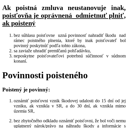
Ak poistná zmluva neustanovuje inak,
poisťovňa je oprávnená odmietnuť plniť,
ak poistený
bez súhlasu poisťovne uzná povinnosť nahradiť škodu nad
rámec poistného plnenia, ktoré by inak poisťovateľ bol
povinný poskytnúť podľa tohto zákona,
sa zaviaže uhradiť premlčanú pohľadávku,
neposkytne poisťovateľovi potrebnú súčinnosť v súdnom
konaní.
Povinnosti poisteného
Poistený je povinný:
oznámiť poisťovni vznik škodovej udalosti do 15 dní od jej
vzniku, ak vznikla v SR, a do 30 dní, ak vznikla mimo
územia SR,
bez zbytočného odkladu oznámiť poisťovni, že bol voči nemu
uplatnený nárok/právo na náhradu škody a informácie s