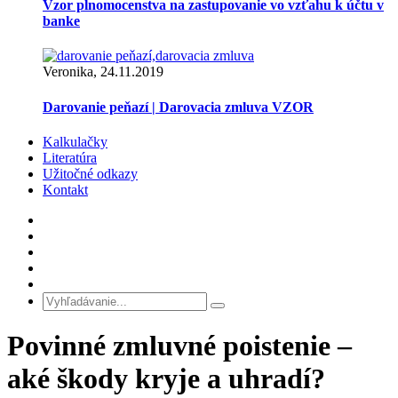
Vzor plnomocenstva na zastupovanie vo vzťahu k účtu v
banke
Veronika, 24.11.2019
Darovanie peňazí | Darovacia zmluva VZOR
Kalkulačky
Literatúra
Užitočné odkazy
Kontakt
Povinné zmluvné poistenie –
aké škody kryje a uhradí?