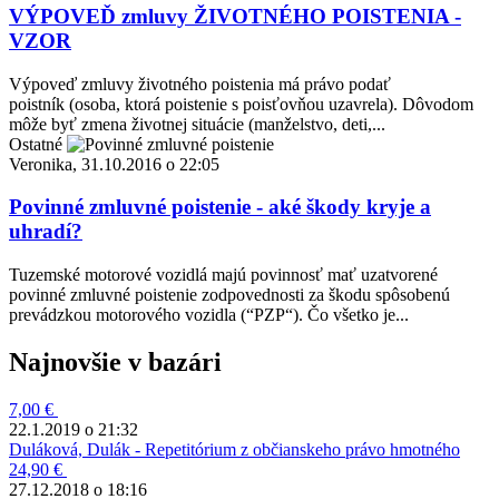
VÝPOVEĎ zmluvy ŽIVOTNÉHO POISTENIA -
VZOR
Výpoveď zmluvy životného poistenia má právo podať
poistník (osoba, ktorá poistenie s poisťovňou uzavrela). Dôvodom
môže byť zmena životnej situácie (manželstvo, deti,...
Ostatné
Veronika, 31.10.2016 o 22:05
Povinné zmluvné poistenie - aké škody kryje a
uhradí?
Tuzemské motorové vozidlá majú povinnosť mať uzatvorené
povinné zmluvné poistenie zodpovednosti za škodu spôsobenú
prevádzkou motorového vozidla (“PZP“). Čo všetko je...
Najnovšie v bazári
7,00 €
22.1.2019 o 21:32
Duláková, Dulák - Repetitórium z občianskeho právo hmotného
24,90 €
27.12.2018 o 18:16