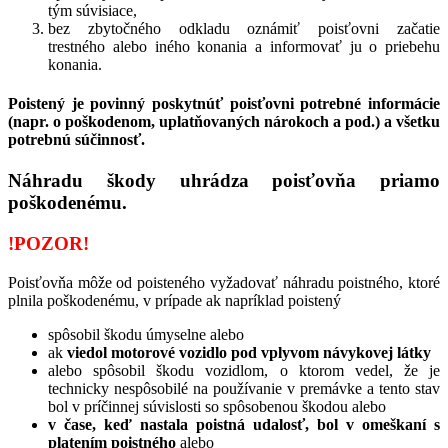
tým súvisiace,
bez zbytočného odkladu oznámiť poisťovni začatie
trestného alebo iného konania a informovať ju o priebehu
konania.
Poistený je povinný poskytnúť poisťovni potrebné informácie
(napr. o poškodenom, uplatňovaných nárokoch a pod.) a všetku
potrebnú súčinnosť.
Náhradu škody uhrádza poisťovňa priamo
poškodenému.
!POZOR!
Poisťovňa môže od poisteného vyžadovať náhradu poistného, ktoré
plnila poškodenému, v prípade ak napríklad poistený
spôsobil škodu úmyselne alebo
ak
viedol motorové vozidlo pod vplyvom návykovej látky
alebo spôsobil škodu vozidlom, o ktorom vedel, že je
technicky nespôsobilé na používanie v premávke a tento stav
bol v príčinnej súvislosti so spôsobenou škodou alebo
v čase, keď nastala poistná udalosť, bol v omeškaní s
platením poistného
alebo