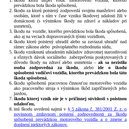
škodu ktorú utrpel vodič motorového vozidla, ktorého
prevádzkou bola škoda spôsobená,
škodu za ktorú poistený zodpovedá svojmu manželovi alebo
osobám, ktoré s ním v čase vzniku škodovej udalosti žili v
domácnosti (s výnimkou škody na zdraví a nákladov pri
usmrtení),
škodu na vozidle, ktorého prevádzkou bola škoda spôsobená,
ako aj na veciach dopravovaných týmto vozidlom,
škodu ktorú poistený uhradil alebo sa zaviazal uhradiť nad
rámec zákona alebo právoplatného rozhodnutia súdu,
škodu vzniknutú uhradením nákladov zdravotnej starostlivosti
a rôznych dávok sociálneho zabezpečenia poskytovaných z
dôvodu škody na zdraví alebo usmrtenia –
ak sa nezistila
osoba zodpovedná za škodu
, alebo
ide o škodu
spôsobenú vodičovi vozidla, ktorého prevádzkou bola táto
škoda spôsobená
,
škodu spôsobenú pracovnou činnosťou motorového vozidla
ako pracovného stroja s výnimkou škôd zapríčinených jeho
jazdou,
škodu ktorej vznik nie je v príčinnej súvislosti s poistnou
udalosťou,
inú škodu uvedenú najmä v
§ 5 zákona č. 381/2001 Z. z. o
povinnom zmluvnom poistení zodpovednosti za škodu
spôsobenú prevádzkou motorového vozidla a o zmene a
doplnení niektorých zákonov.