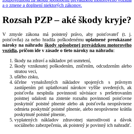
a o zmene a doplnení niektorých zákonov.
Rozsah PZP – aké škody kryje?
V zmysle zákona má poistený právo, aby poisťovateľ (t. j.
poisťovňa) za neho hradila poškodenému
uplatnené
preukázané
nároky na náhradu
škody spôsobenej prevádzkou motorového
vozidla
, pričom ide v zásade o tieto
nároky na náhradu
:
škody na zdraví a nákladov pri usmrtení,
škody vzniknutej poškodením, zničením, odcudzením alebo
stratou veci,
ušlého zisku,
účelne vynaložených nákladov spojených s právnym
zastúpením pri uplatňovaní nárokov vyššie uvedených, ak
poisťovňa nesplnila povinnosti súvisiace s prešetrovaním
poistnej udalosti na zistenie rozsahu povinností poisťovne
poskytnúť poistné plnenie alebo ak poisťovňa neoprávnene
odmieta poskytnúť poistné plnenie, alebo neoprávnene krátila
poskytnuté poistné plnenie,
vyplatených nákladov zdravotnej starostlivosti a dávok
sociálneho zabezpečenia, ak poistený je povinný ich nahradiť.