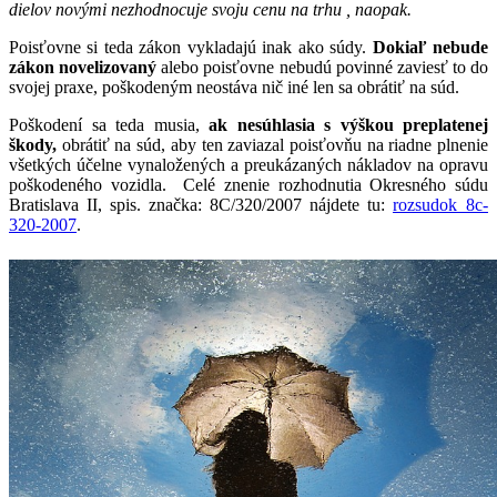
dielov novými nezhodnocuje svoju cenu na trhu , naopak.
Poisťovne si teda zákon vykladajú inak ako súdy.
Dokiaľ nebude
zákon novelizovaný
alebo poisťovne nebudú povinné zaviesť to do
svojej praxe, poškodeným neostáva nič iné len sa obrátiť na súd.
Poškodení sa teda musia,
ak nesúhlasia s výškou preplatenej
škody,
obrátiť na súd, aby ten zaviazal poisťovňu na riadne plnenie
všetkých účelne vynaložených a preukázaných nákladov na opravu
poškodeného vozidla. Celé znenie rozhodnutia Okresného súdu
Bratislava II, spis. značka: 8C/320/2007 nájdete tu:
rozsudok_8c-
320-2007
.