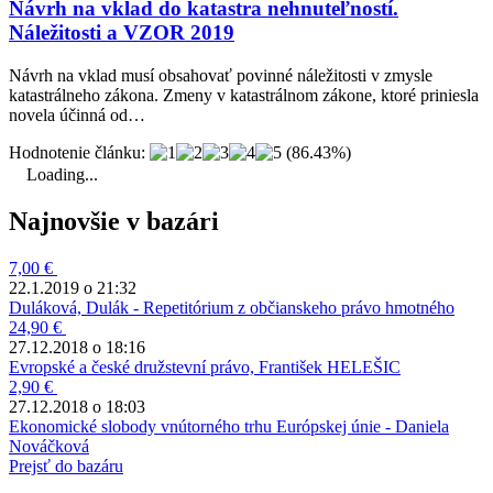
Návrh na vklad do katastra nehnuteľností.
Náležitosti a VZOR 2019
Návrh na vklad musí obsahovať povinné náležitosti v zmysle
katastrálneho zákona. Zmeny v katastrálnom zákone, ktoré priniesla
novela účinná od…
Hodnotenie článku:
(86.43%)
Loading...
Najnovšie v bazári
7,00 €
22.1.2019 o 21:32
Duláková, Dulák - Repetitórium z občianskeho právo hmotného
24,90 €
27.12.2018 o 18:16
Evropské a české družstevní právo, František HELEŠIC
2,90 €
27.12.2018 o 18:03
Ekonomické slobody vnútorného trhu Európskej únie - Daniela
Nováčková
Prejsť do bazáru