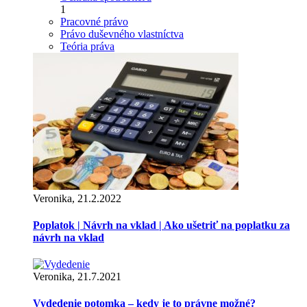
1
Pracovné právo
Právo duševného vlastníctva
Teória práva
Veronika, 21.2.2022
Poplatok | Návrh na vklad | Ako ušetriť na poplatku za
návrh na vklad
Veronika, 21.7.2021
Vydedenie potomka – kedy je to právne možné?