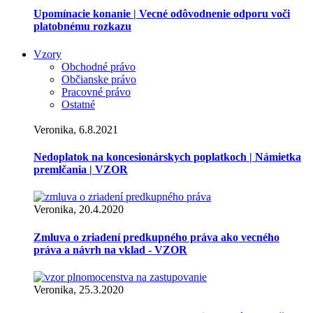
Upomínacie konanie | Vecné odôvodnenie odporu voči
platobnému rozkazu
Vzory
Obchodné právo
Občianske právo
Pracovné právo
Ostatné
Veronika, 6.8.2021
Nedoplatok na koncesionárskych poplatkoch | Námietka
premlčania | VZOR
Veronika, 20.4.2020
Zmluva o zriadení predkupného práva ako vecného
práva a návrh na vklad - VZOR
Veronika, 25.3.2020