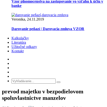
Vzor plnomocenstva na zastupovanie vo vzťahu k účtu v
banke
Veronika, 24.11.2019
Darovanie peňazí | Darovacia zmluva VZOR
Kalkulačky
Literatúra
Užitočné odkazy
Kontakt
prevod majetku v bezpodielovom
spoluvlastnictve manzelov