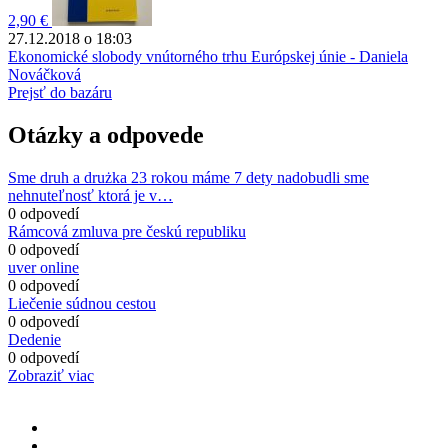
2,90 €
27.12.2018 o 18:03
Ekonomické slobody vnútorného trhu Európskej únie - Daniela
Nováčková
Prejsť do bazáru
Otázky a odpovede
Sme druh a drużka 23 rokou máme 7 dety nadobudli sme
nehnuteľnosť ktorá je v…
0 odpovedí
Rámcová zmluva pre českú republiku
0 odpovedí
uver online
0 odpovedí
Liečenie súdnou cestou
0 odpovedí
Dedenie
0 odpovedí
Zobraziť viac