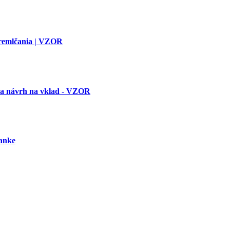
premlčania | VZOR
 a návrh na vklad - VZOR
banke