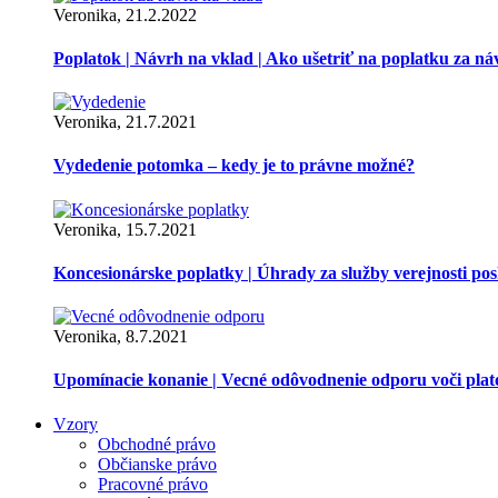
Veronika, 21.2.2022
Poplatok | Návrh na vklad | Ako ušetriť na poplatku za ná
Veronika, 21.7.2021
Vydedenie potomka – kedy je to právne možné?
Veronika, 15.7.2021
Koncesionárske poplatky | Úhrady za služby verejnosti p
Veronika, 8.7.2021
Upomínacie konanie | Vecné odôvodnenie odporu voči pla
Vzory
Obchodné právo
Občianske právo
Pracovné právo