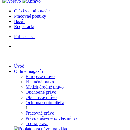
Otázky a odpovede
Pracovné ponuky
Bazár
Registrácia
Prihlásiť sa
Úvod
Online magazín
Európske právo
Finančné právo
Medzinárodné právo
Obchodné právo
Občianske právo
Ochrana spotrebiteľa
1
Pracovné právo
Právo duševného vlastníctva
Teória práva