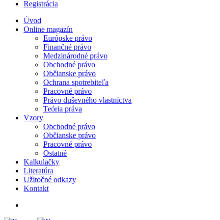
Registrácia
Úvod
Online magazín
Európske právo
Finančné právo
Medzinárodné právo
Obchodné právo
Občianske právo
Ochrana spotrebiteľa
Pracovné právo
Právo duševného vlastníctva
Teória práva
Vzory
Obchodné právo
Občianske právo
Pracovné právo
Ostatné
Kalkulačky
Literatúra
Užitočné odkazy
Kontakt