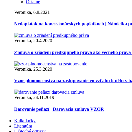
Ostatné
Veronika, 6.8.2021
Nedoplatok na koncesionárskych poplatkoch | Námietka 
Veronika, 20.4.2020
Zmluva o zriadení predkupného práva ako vecného práva
Veronika, 25.3.2020
Vzor plnomocenstva na zastupovanie vo vzťahu k účtu v 
Veronika, 24.11.2019
Darovanie peňazí | Darovacia zmluva VZOR
Kalkulačky
Literatúra
Užitočné odkazy