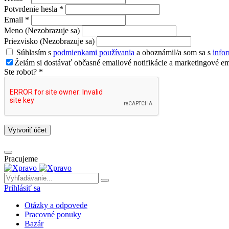
Potvrdenie hesla *
Email *
Meno (Nezobrazuje sa)
Priezvisko (Nezobrazuje sa)
Súhlasím s
podmienkami používania
a oboznámil/a som sa s
info
Želám si dostávať občasné emailové notifikácie a marketingové em
Ste robot? *
Vytvoriť účet
Pracujeme
Prihlásiť sa
Otázky a odpovede
Pracovné ponuky
Bazár