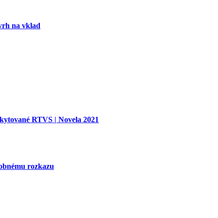
vrh na vklad
oskytované RTVS | Novela 2021
tobnému rozkazu