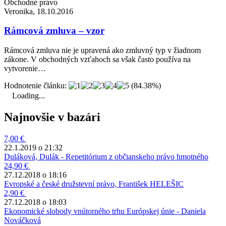
Obchodné právo
Veronika, 18.10.2016
Rámcová zmluva – vzor
Rámcová zmluva nie je upravená ako zmluvný typ v žiadnom
zákone. V obchodných vzťahoch sa však často používa na
vytvorenie…
Hodnotenie článku:
(84.38%)
Loading...
Najnovšie v bazári
7,00 €
22.1.2019 o 21:32
Duláková, Dulák - Repetitórium z občianskeho právo hmotného
24,90 €
27.12.2018 o 18:16
Evropské a české družstevní právo, František HELEŠIC
2,90 €
27.12.2018 o 18:03
Ekonomické slobody vnútorného trhu Európskej únie - Daniela
Nováčková