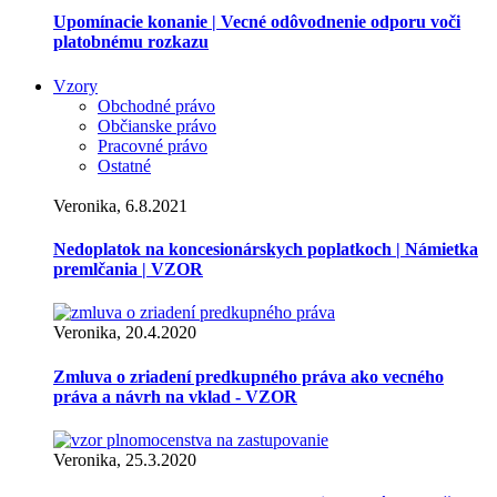
Upomínacie konanie | Vecné odôvodnenie odporu voči
platobnému rozkazu
Vzory
Obchodné právo
Občianske právo
Pracovné právo
Ostatné
Veronika, 6.8.2021
Nedoplatok na koncesionárskych poplatkoch | Námietka
premlčania | VZOR
Veronika, 20.4.2020
Zmluva o zriadení predkupného práva ako vecného
práva a návrh na vklad - VZOR
Veronika, 25.3.2020