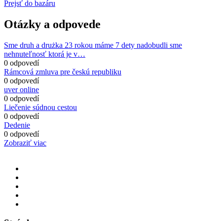
Prejsť do bazáru
Otázky a odpovede
Sme druh a drużka 23 rokou máme 7 dety nadobudli sme
nehnuteľnosť ktorá je v…
0 odpovedí
Rámcová zmluva pre českú republiku
0 odpovedí
uver online
0 odpovedí
Liečenie súdnou cestou
0 odpovedí
Dedenie
0 odpovedí
Zobraziť viac