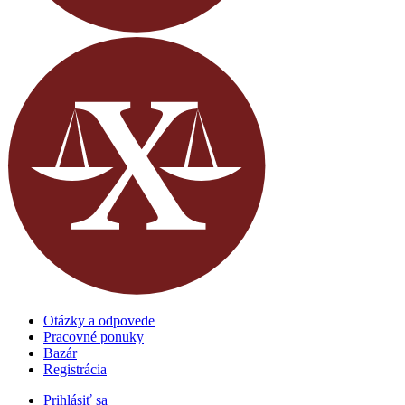
Otázky a odpovede
Pracovné ponuky
Bazár
Registrácia
Prihlásiť sa