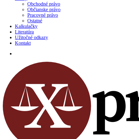
Obchodné právo
Občianske právo
Pracovné právo
Ostatné
Kalkulačky
Literatúra
Užitočné odkazy
Kontakt