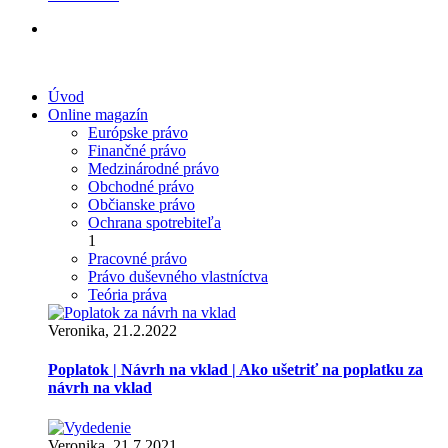
Úvod
Online magazín
Európske právo
Finančné právo
Medzinárodné právo
Obchodné právo
Občianske právo
Ochrana spotrebiteľa
1
Pracovné právo
Právo duševného vlastníctva
Teória práva
Veronika, 21.2.2022
Poplatok | Návrh na vklad | Ako ušetriť na poplatku za
návrh na vklad
Veronika, 21.7.2021