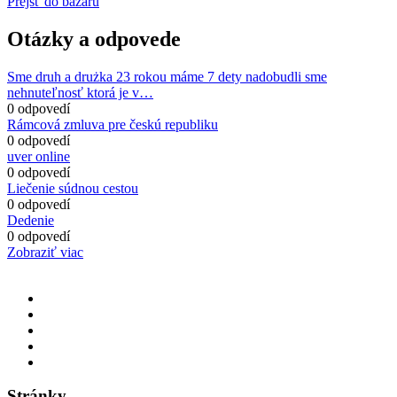
Prejsť do bazáru
Otázky a odpovede
Sme druh a drużka 23 rokou máme 7 dety nadobudli sme
nehnuteľnosť ktorá je v…
0 odpovedí
Rámcová zmluva pre českú republiku
0 odpovedí
uver online
0 odpovedí
Liečenie súdnou cestou
0 odpovedí
Dedenie
0 odpovedí
Zobraziť viac
Stránky