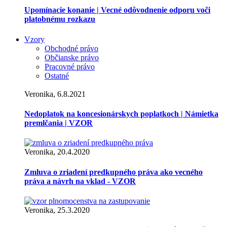
Upomínacie konanie | Vecné odôvodnenie odporu voči
platobnému rozkazu
Vzory
Obchodné právo
Občianske právo
Pracovné právo
Ostatné
Veronika, 6.8.2021
Nedoplatok na koncesionárskych poplatkoch | Námietka
premlčania | VZOR
Veronika, 20.4.2020
Zmluva o zriadení predkupného práva ako vecného
práva a návrh na vklad - VZOR
Veronika, 25.3.2020