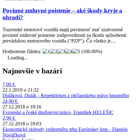
Povinné zmluvné poistenie – aké škody kryje a
uhradí?
Tuzemské motorové vozidlá majú povinnosť mať uzatvorené
povinné zmluvné poistenie zodpovednosti za škodu spôsobenú
prevádzkou motorového vozidla (“PZP“). Čo všetko je…
Hodnotenie článku:
(100.00%)
Loading...
Najnovšie v bazári
7,00 €
22.1.2019 o 21:32
Duláková, Dulák - Repetitórium z občianskeho právo hmotného
24,90 €
27.12.2018 o 18:16
Evropské a české družstevní právo, František HELEŠIC
2,90 €
27.12.2018 o 18:03
Ekonomické slobody vnútorného trhu Európskej únie - Daniela
Nováčková