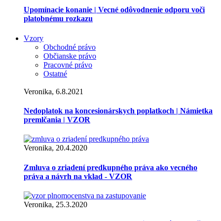
Upomínacie konanie | Vecné odôvodnenie odporu voči
platobnému rozkazu
Vzory
Obchodné právo
Občianske právo
Pracovné právo
Ostatné
Veronika, 6.8.2021
Nedoplatok na koncesionárskych poplatkoch | Námietka
premlčania | VZOR
Veronika, 20.4.2020
Zmluva o zriadení predkupného práva ako vecného
práva a návrh na vklad - VZOR
Veronika, 25.3.2020