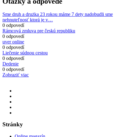
Otázky a odpovede
Sme druh a drużka 23 rokou máme 7 dety nadobudli sme
nehnuteľnosť ktorá je v…
0 odpovedí
Rámcová zmluva pre českú republiku
0 odpovedí
uver online
0 odpovedí
Liečenie súdnou cestou
0 odpovedí
Dedenie
0 odpovedí
Zobraziť viac
Stránky
Online magazín