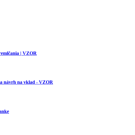
premlčania | VZOR
 a návrh na vklad - VZOR
banke