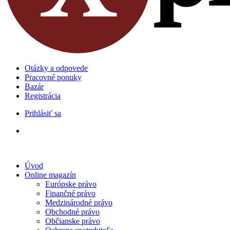
Otázky a odpovede
Pracovné ponuky
Bazár
Registrácia
Prihlásiť sa
Úvod
Online magazín
Európske právo
Finančné právo
Medzinárodné právo
Obchodné právo
Občianske právo