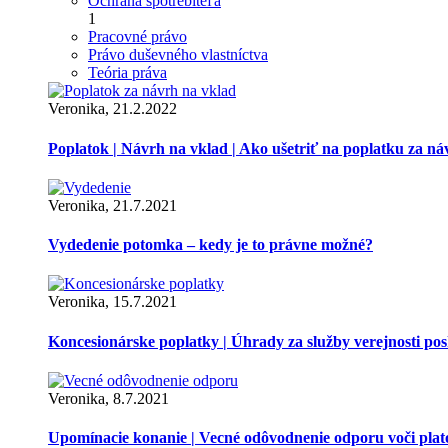
Ochrana spotrebiteľa
1
Pracovné právo
Právo duševného vlastníctva
Teória práva
Veronika, 21.2.2022
Poplatok | Návrh na vklad | Ako ušetriť na poplatku za ná
Veronika, 21.7.2021
Vydedenie potomka – kedy je to právne možné?
Veronika, 15.7.2021
Koncesionárske poplatky | Úhrady za služby verejnosti p
Veronika, 8.7.2021
Upomínacie konanie | Vecné odôvodnenie odporu voči pla