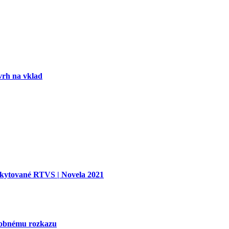
vrh na vklad
oskytované RTVS | Novela 2021
tobnému rozkazu