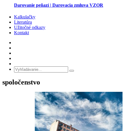
Darovanie peňazí | Darovacia zmluva VZOR
Kalkulačky
Literatúra
Užitočné odkazy
Kontakt
spoločenstvo