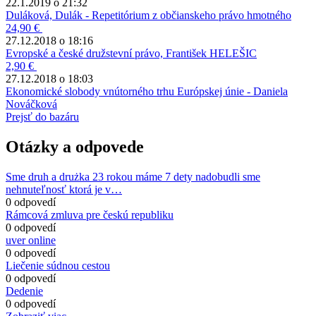
22.1.2019 o 21:32
Duláková, Dulák - Repetitórium z občianskeho právo hmotného
24,90 €
27.12.2018 o 18:16
Evropské a české družstevní právo, František HELEŠIC
2,90 €
27.12.2018 o 18:03
Ekonomické slobody vnútorného trhu Európskej únie - Daniela
Nováčková
Prejsť do bazáru
Otázky a odpovede
Sme druh a drużka 23 rokou máme 7 dety nadobudli sme
nehnuteľnosť ktorá je v…
0 odpovedí
Rámcová zmluva pre českú republiku
0 odpovedí
uver online
0 odpovedí
Liečenie súdnou cestou
0 odpovedí
Dedenie
0 odpovedí