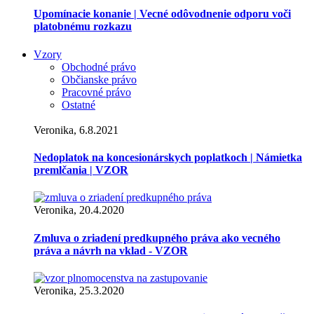
Upomínacie konanie | Vecné odôvodnenie odporu voči
platobnému rozkazu
Vzory
Obchodné právo
Občianske právo
Pracovné právo
Ostatné
Veronika, 6.8.2021
Nedoplatok na koncesionárskych poplatkoch | Námietka
premlčania | VZOR
Veronika, 20.4.2020
Zmluva o zriadení predkupného práva ako vecného
práva a návrh na vklad - VZOR
Veronika, 25.3.2020