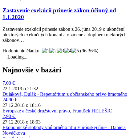
Zastavenie exekúcií prinesie zákon účinný od
1.1.2020
Zastavenie exekúcií prinesie zákon z 26. júna 2019 o ukončení
niektorých exekučných konaní a o zmene a doplnení niektorých
zákonov…
Hodnotenie článku:
(96.36%)
Loading...
Najnovšie v bazári
7,00 €
22.1.2019 o 21:32
Duláková, Dulák - Repetitórium z občianskeho právo hmotného
24,90 €
27.12.2018 o 18:16
Evropské a české družstevní právo, František HELEŠIC
2,90 €
27.12.2018 o 18:03
Ekonomické slobody vnútorného trhu Európskej únie - Daniela
Nováčková