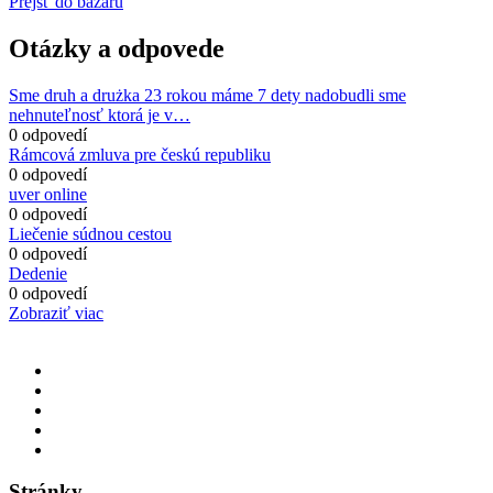
Prejsť do bazáru
Otázky a odpovede
Sme druh a drużka 23 rokou máme 7 dety nadobudli sme
nehnuteľnosť ktorá je v…
0 odpovedí
Rámcová zmluva pre českú republiku
0 odpovedí
uver online
0 odpovedí
Liečenie súdnou cestou
0 odpovedí
Dedenie
0 odpovedí
Zobraziť viac
Stránky