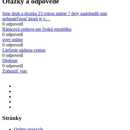
Otázky a odpovede
Sme druh a drużka 23 rokou máme 7 dety nadobudli sme
nehnuteľnosť ktorá je v…
0 odpovedí
Rámcová zmluva pre českú republiku
0 odpovedí
uver online
0 odpovedí
Liečenie súdnou cestou
0 odpovedí
Dedenie
0 odpovedí
Zobraziť viac
Stránky
Online magazín