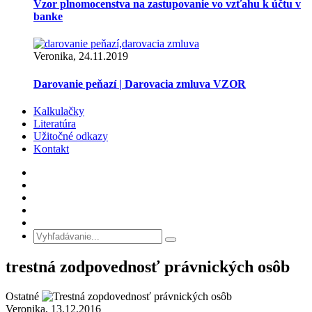
Vzor plnomocenstva na zastupovanie vo vzťahu k účtu v
banke
Veronika, 24.11.2019
Darovanie peňazí | Darovacia zmluva VZOR
Kalkulačky
Literatúra
Užitočné odkazy
Kontakt
trestná zodpovednosť právnických osôb
Ostatné
Veronika, 13.12.2016