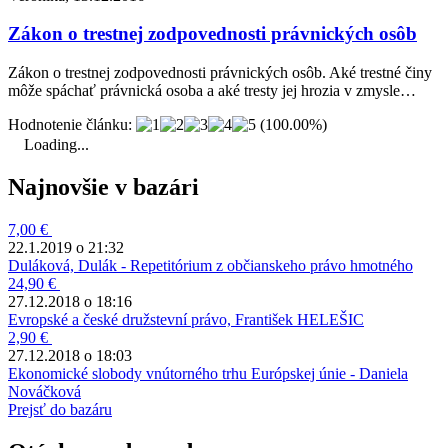
Zákon o trestnej zodpovednosti právnických osôb
Zákon o trestnej zodpovednosti právnických osôb. Aké trestné činy
môže spáchať právnická osoba a aké tresty jej hrozia v zmysle…
Hodnotenie článku:
(100.00%)
Loading...
Najnovšie v bazári
7,00 €
22.1.2019 o 21:32
Duláková, Dulák - Repetitórium z občianskeho právo hmotného
24,90 €
27.12.2018 o 18:16
Evropské a české družstevní právo, František HELEŠIC
2,90 €
27.12.2018 o 18:03
Ekonomické slobody vnútorného trhu Európskej únie - Daniela
Nováčková
Prejsť do bazáru