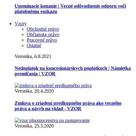
Upomínacie konanie | Vecné odôvodnenie odporu voči
platobnému rozkazu
Vzory
Obchodné právo
Občianske právo
Pracovné právo
Ostatné
Veronika, 6.8.2021
Nedoplatok na koncesionárskych poplatkoch | Námietka
premlčania | VZOR
Veronika, 20.4.2020
Zmluva o zriadení predkupného práva ako vecného
práva a návrh na vklad - VZOR
Veronika, 25.3.2020