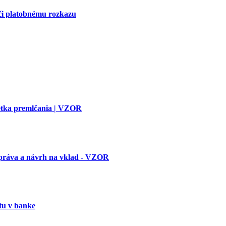
či platobnému rozkazu
etka premlčania | VZOR
práva a návrh na vklad - VZOR
tu v banke