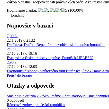
Zákon o trestnej zodpovednosti právnických osôb. Aké trestné čin
Hodnotenie článku:
(100.00%)
Loading...
Najnovšie v bazári
7,00 €
22.1.2019 o 21:32
Duláková, Dulák - Repetitórium z občianskeho právo hmotného
24,90 €
27.12.2018 o 18:16
Evropské a české družstevní právo, František HELEŠIC
2,90 €
27.12.2018 o 18:03
Ekonomické slobody vnútorného trhu Európskej únie - Daniela 
Prejsť do bazáru
Otázky a odpovede
Sme druh a drużka 23 rokou máme 7 dety nadobudli sme nehnuteľ
0 odpovedí
Rámcová zmluva pre českú republiku