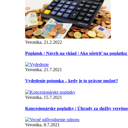
Veronika, 21.2.2022
Poplatok | Návrh na vklad | Ako ušetriť na poplatku
Veronika, 21.7.2021
Vydedenie potomka – kedy je to právne možné?
Veronika, 15.7.2021
Koncesionárske poplatky | Úhrady za služby verejno
Veronika, 8.7.2021