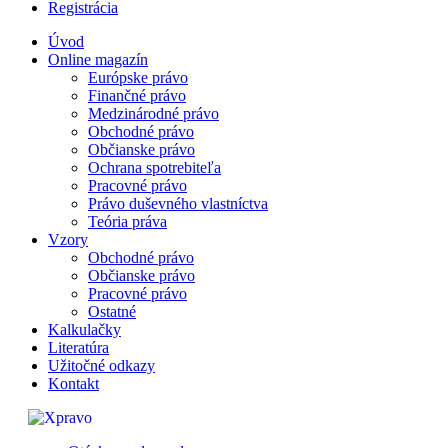
Registrácia
Úvod
Online magazín
Európske právo
Finančné právo
Medzinárodné právo
Obchodné právo
Občianske právo
Ochrana spotrebiteľa
Pracovné právo
Právo duševného vlastníctva
Teória práva
Vzory
Obchodné právo
Občianske právo
Pracovné právo
Ostatné
Kalkulačky
Literatúra
Užitočné odkazy
Kontakt