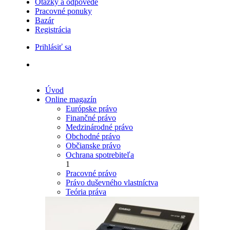
Otázky a odpovede
Pracovné ponuky
Bazár
Registrácia
Prihlásiť sa
Úvod
Online magazín
Európske právo
Finančné právo
Medzinárodné právo
Obchodné právo
Občianske právo
Ochrana spotrebiteľa
1
Pracovné právo
Právo duševného vlastníctva
Teória práva