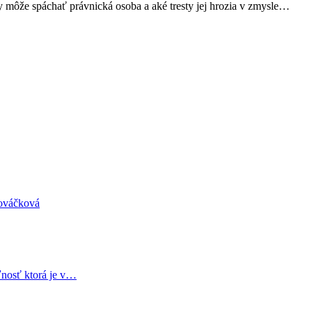
y môže spáchať právnická osoba a aké tresty jej hrozia v zmysle…
Nováčková
nosť ktorá je v…