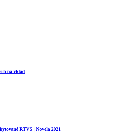
vrh na vklad
oskytované RTVS | Novela 2021