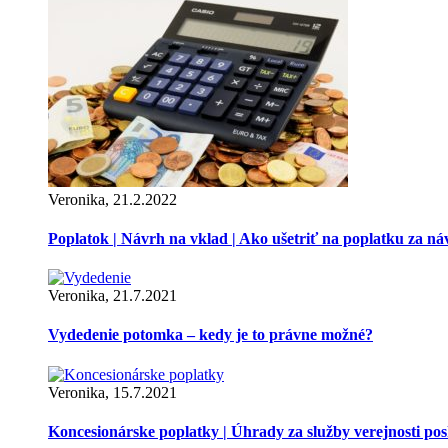
Veronika, 21.2.2022
Poplatok | Návrh na vklad | Ako ušetriť na poplatku za ná
Veronika, 21.7.2021
Vydedenie potomka – kedy je to právne možné?
Veronika, 15.7.2021
Koncesionárske poplatky | Úhrady za služby verejnosti p