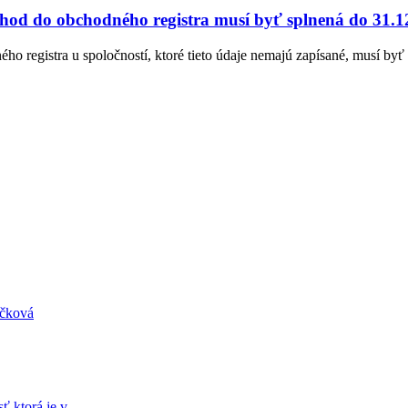
hod do obchodného registra musí byť splnená do 31.1
o registra u spoločností, ktoré tieto údaje nemajú zapísané, musí by
áčková
sť ktorá je v…