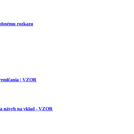
tobnému rozkazu
premlčania | VZOR
 a návrh na vklad - VZOR