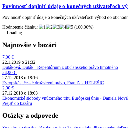
Povinnosť doplniť údaje o konečných užívateľoch vý
Povinnosť doplniť údaje o konečných užívateľoch výhod do obchodnéh
Hodnotenie článku:
(100.00%)
Loading...
Najnovšie v bazári
7,00 €
22.1.2019 o 21:32
Duláková, Dulák - Repetitórium z občianskeho právo hmotného
24,90 €
27.12.2018 o 18:16
Evropské a české družstevní právo, František HELEŠIC
2,90 €
27.12.2018 o 18:03
Ekonomické slobody vnútorného trhu Európskej únie - Daniela Nov
Prejsť do bazáru
Otázky a odpovede
Sme druh a drużka 23 rokou máme 7 dety nadobudli sme nehnuteľno