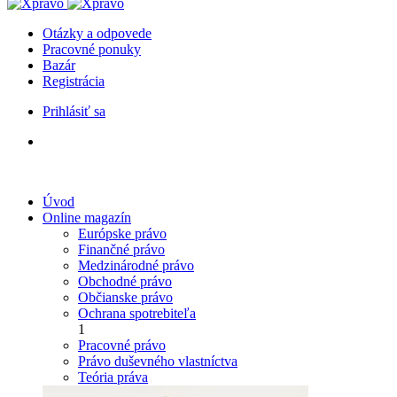
Otázky a odpovede
Pracovné ponuky
Bazár
Registrácia
Prihlásiť sa
Úvod
Online magazín
Európske právo
Finančné právo
Medzinárodné právo
Obchodné právo
Občianske právo
Ochrana spotrebiteľa
1
Pracovné právo
Právo duševného vlastníctva
Teória práva