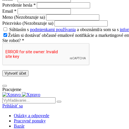
Potvrdenie hesla *
Email *
Meno (Nezobrazuje sa)
Priezvisko (Nezobrazuje sa)
Súhlasím s
podmienkami používania
a oboznámil/a som sa s
info
Želám si dostávať občasné emailové notifikácie a marketingové em
Ste robot? *
Vytvoriť účet
Pracujeme
Prihlásiť sa
Otázky a odpovede
Pracovné ponuky
Bazár