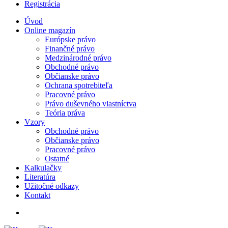
Registrácia
Úvod
Online magazín
Európske právo
Finančné právo
Medzinárodné právo
Obchodné právo
Občianske právo
Ochrana spotrebiteľa
Pracovné právo
Právo duševného vlastníctva
Teória práva
Vzory
Obchodné právo
Občianske právo
Pracovné právo
Ostatné
Kalkulačky
Literatúra
Užitočné odkazy
Kontakt