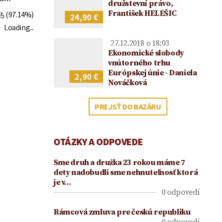
2021
družstevní právo,
František HELEŠIC
(97.14%)
24,90 €
Loading...
27.12.2018 o 18:03
Ekonomické slobody
vnútorného trhu
Európskej únie - Daniela
2,90 €
Nováčková
PREJSŤ DO BAZÁRU
OTÁZKY A ODPOVEDE
Sme druh a drużka 23 rokou máme 7
dety nadobudli sme nehnuteľnosť ktorá
je v…
0 odpovedí
Rámcová zmluva pre českú republiku