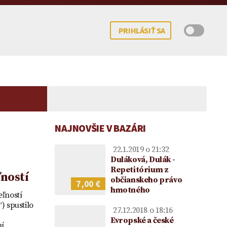
PRIHLÁSIŤ SA
NAJNOVŠIE V BAZÁRI
22.1.2019 o 21:32
Duláková, Dulák -
Repetitórium z
ností
občianskeho právo
7,00 €
hmotného
 potomka – kedy
mocenstva na
Koncesionárske poplatky |
Darovanie peňazí |
Upom
eľností
ne možné?
ie vo vzťahu k
Úhrady za služby verejnosti
Darovacia zmluva VZOR
Vecn
) spustilo
27.12.2018 o 18:16
ke
poskytované RTVS | Novela
voči
Evropské a české
ní…