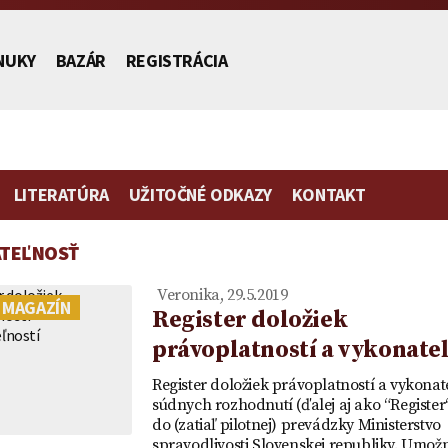
NUKY
BAZÁR
REGISTRÁCIA
LITERATÚRA
UŽITOČNÉ ODKAZY
KONTAKT
TEĽNOSŤ
stníctva
Veronika, 29.5.2019
 MAGAZÍN
Register doložiek
právoplatností a vykonateľ
Poplatok | Návrh na vklad |
Zmluva o zriadení
Vydedenie
Vzor plno
Register doložiek právoplatností a vykonat
ch
Ako ušetriť na poplatku za
predkupného práva ako
je to práv
zastupovan
súdnych rozhodnutí (ďalej aj ako “Register“
do (zatiaľ pilotnej) prevádzky Ministerstvo
mietka
návrh na vklad
vecného práva a návrh na
účtu v ban
spravodlivosti Slovenskej republiky. Umož