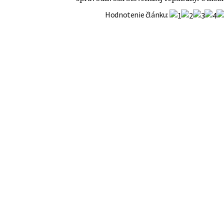
OR
vklad - VZOR
Hodnotenie článku: