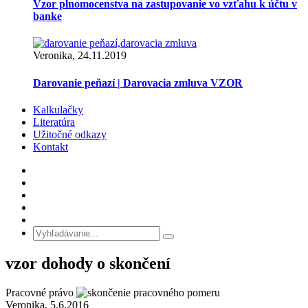
Vzor plnomocenstva na zastupovanie vo vzťahu k účtu v
banke
Veronika, 24.11.2019
Darovanie peňazí | Darovacia zmluva VZOR
Kalkulačky
Literatúra
Užitočné odkazy
Kontakt
vzor dohody o skončení
Pracovné právo
Veronika, 5.6.2016