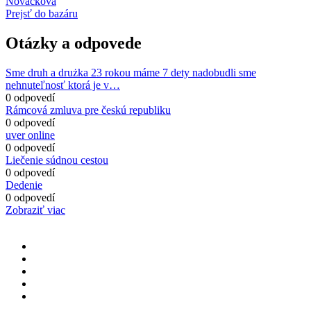
Nováčková
Prejsť do bazáru
Otázky a odpovede
Sme druh a drużka 23 rokou máme 7 dety nadobudli sme
nehnuteľnosť ktorá je v…
0 odpovedí
Rámcová zmluva pre českú republiku
0 odpovedí
uver online
0 odpovedí
Liečenie súdnou cestou
0 odpovedí
Dedenie
0 odpovedí
Zobraziť viac