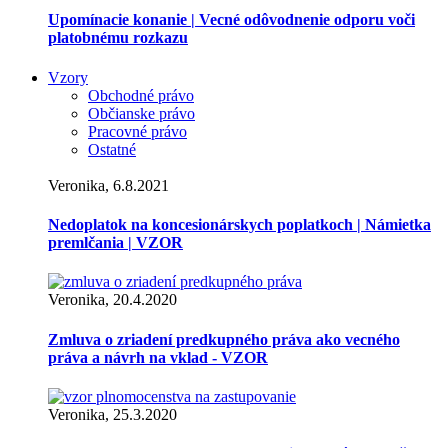
Upomínacie konanie | Vecné odôvodnenie odporu voči
platobnému rozkazu
Vzory
Obchodné právo
Občianske právo
Pracovné právo
Ostatné
Veronika, 6.8.2021
Nedoplatok na koncesionárskych poplatkoch | Námietka
premlčania | VZOR
Veronika, 20.4.2020
Zmluva o zriadení predkupného práva ako vecného
práva a návrh na vklad - VZOR
Veronika, 25.3.2020