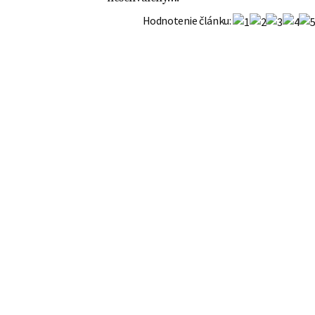
OR
vklad - VZOR
Hodnotenie článku: