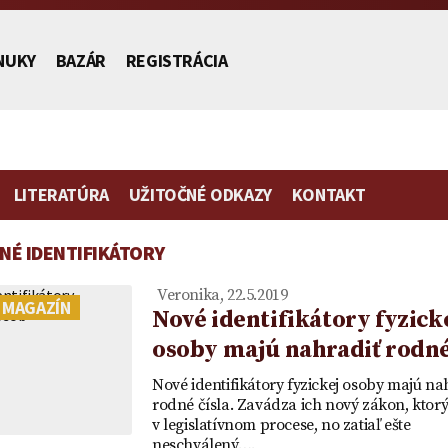
NUKY
BAZÁR
REGISTRÁCIA
LITERATÚRA
UŽITOČNÉ ODKAZY
KONTAKT
NÉ IDENTIFIKÁTORY
stníctva
Veronika, 22.5.2019
 MAGAZÍN
Nové identifikátory fyzick
osoby majú nahradiť rodné
Poplatok | Návrh na vklad |
Zmluva o zriadení
Vydedenie
Vzor plno
Nové identifikátory fyzickej osoby majú na
ch
Ako ušetriť na poplatku za
predkupného práva ako
je to práv
zastupovan
rodné čísla. Zavádza ich nový zákon, ktorý
v legislatívnom procese, no zatiaľ ešte
mietka
návrh na vklad
vecného práva a návrh na
účtu v ban
neschválený….