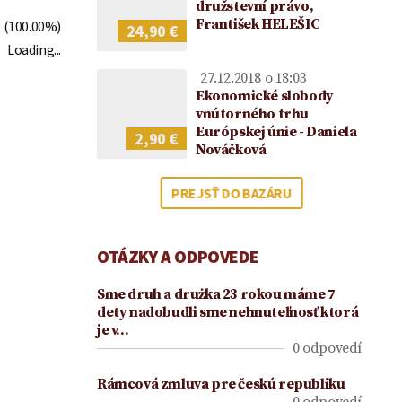
2021
družstevní právo,
František HELEŠIC
(100.00%)
24,90 €
Loading...
27.12.2018 o 18:03
Ekonomické slobody
vnútorného trhu
Európskej únie - Daniela
2,90 €
Nováčková
PREJSŤ DO BAZÁRU
OTÁZKY A ODPOVEDE
Sme druh a drużka 23 rokou máme 7
dety nadobudli sme nehnuteľnosť ktorá
je v…
0 odpovedí
Rámcová zmluva pre českú republiku