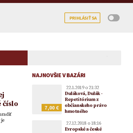
PRIHLÁSIŤ SA
NAJNOVŠIE V BAZÁRI
22.1.2019 o 21:32
ej
Duláková, Dulák -
Repetitórium z
 číslo
občianskeho právo
7,00 €
hmotného
 potomka – kedy
mocenstva na
Koncesionárske poplatky |
Darovanie peňazí |
Upom
hradiť
ne možné?
ie vo vzťahu k
Úhrady za služby verejnosti
Darovacia zmluva VZOR
Vecn
 je
27.12.2018 o 18:16
ke
poskytované RTVS | Novela
voči
Evropské a české