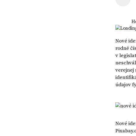
|
a
účtu
VZOR
návrh
v
na
banke
H
vklad
Loading
-
VZOR
Nové ide
rodné čí
v legisla
neschvál
verejnej
identifi
údajov f
Nové ide
Pixabay.