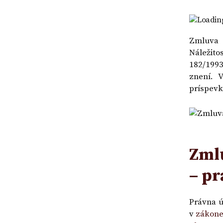
|
a
účtu
VZOR
návrh
v
Loading
na
banke
vklad
Zmluva 
-
Náležito
VZOR
182/1993
znení. 
príspevk
Zmlu
– pr
Právna ú
v
zákone 