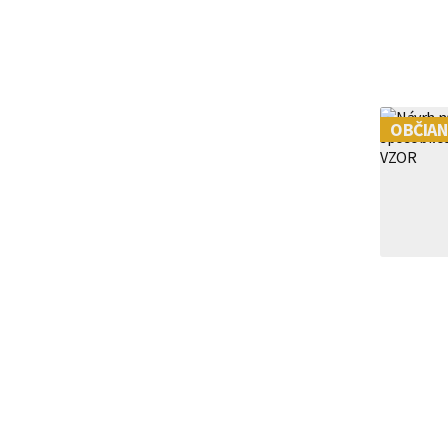
premlčania | VZ
OBČIAN