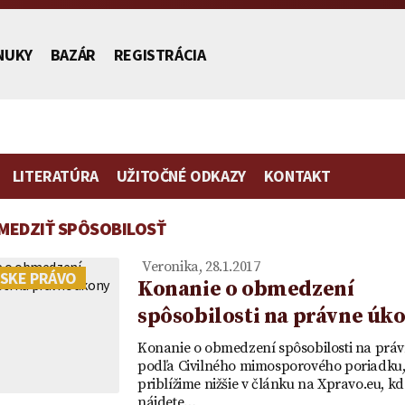
NUKY
BAZÁR
REGISTRÁCIA
LITERATÚRA
UŽITOČNÉ ODKAZY
KONTAKT
MEDZIŤ SPÔSOBILOSŤ
stníctva
Veronika, 28.1.2017
SKE PRÁVO
Konanie o obmedzení
spôsobilosti na právne úk
Poplatok | Návrh na vklad |
Zmluva o zriadení
Vydedenie
Vzor plno
Konanie o obmedzení spôsobilosti na práv
ch
Ako ušetriť na poplatku za
predkupného práva ako
je to práv
zastupovan
podľa Civilného mimosporového poriadku
priblížime nižšie v článku na Xpravo.eu, kd
mietka
návrh na vklad
vecného práva a návrh na
účtu v ban
nájdete…