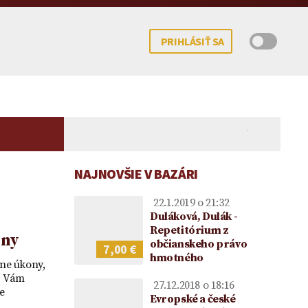
PRIHLÁSIŤ SA
NAJNOVŠIE V BAZÁRI
22.1.2019 o 21:32
Duláková, Dulák -
Repetitórium z
ony
občianskeho právo
7,00 €
hmotného
 potomka – kedy
mocenstva na
Koncesionárske poplatky |
Darovanie peňazí |
Upom
ne úkony,
ne možné?
ie vo vzťahu k
Úhrady za služby verejnosti
Darovacia zmluva VZOR
Vecn
, Vám
27.12.2018 o 18:16
e
ke
poskytované RTVS | Novela
voči
Evropské a české