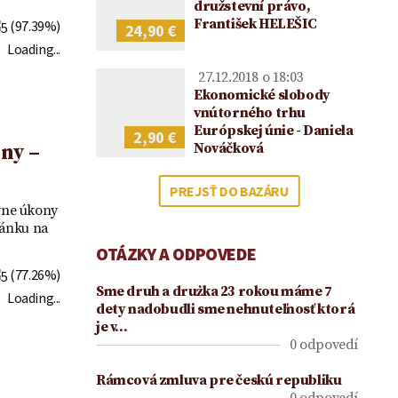
2021
družstevní právo,
František HELEŠIC
(97.39%)
24,90 €
Loading...
27.12.2018 o 18:03
Ekonomické slobody
vnútorného trhu
Európskej únie - Daniela
2,90 €
Nováčková
ny –
PREJSŤ DO BAZÁRU
vne úkony
lánku na
OTÁZKY A ODPOVEDE
(77.26%)
Sme druh a drużka 23 rokou máme 7
Loading...
dety nadobudli sme nehnuteľnosť ktorá
je v…
0 odpovedí
Rámcová zmluva pre českú republiku