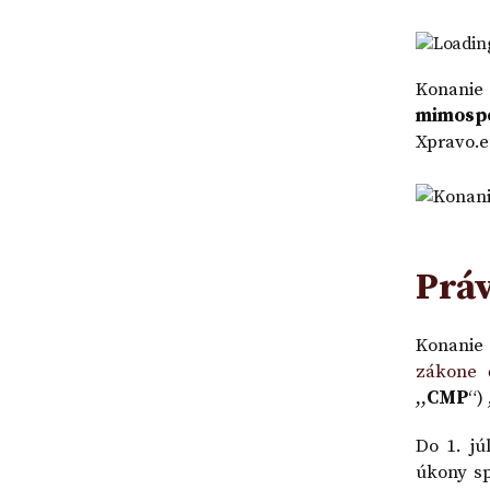
|
a
účtu
VZOR
návrh
v
Loading
na
banke
vklad
Konanie
-
mimosp
VZOR
Xpravo.e
Prá
Konanie
zákone 
,,
CMP
“)
Do 1. jú
úkony s