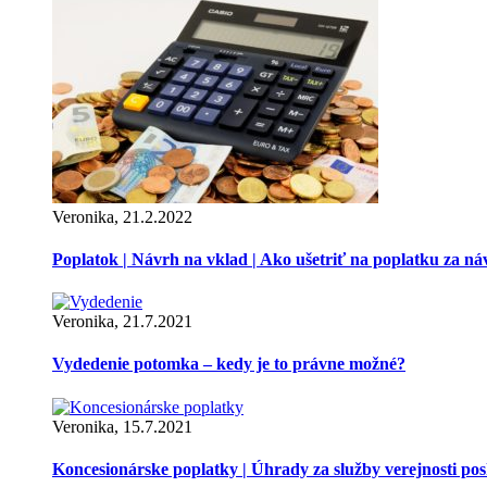
Veronika, 21.2.2022
Poplatok | Návrh na vklad | Ako ušetriť na poplatku za ná
Veronika, 21.7.2021
Vydedenie potomka – kedy je to právne možné?
Veronika, 15.7.2021
Koncesionárske poplatky | Úhrady za služby verejnosti p