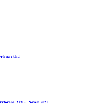
vrh na vklad
oskytované RTVS | Novela 2021