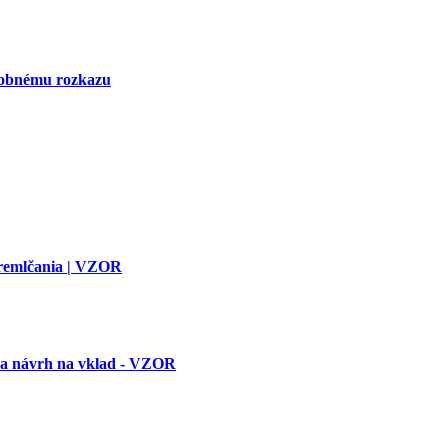
tobnému rozkazu
premlčania | VZOR
 a návrh na vklad - VZOR