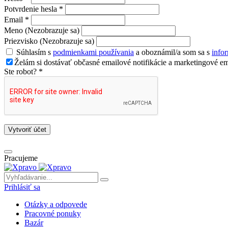
Potvrdenie hesla *
Email *
Meno (Nezobrazuje sa)
Priezvisko (Nezobrazuje sa)
Súhlasím s
podmienkami používania
a oboznámil/a som sa s
info
Želám si dostávať občasné emailové notifikácie a marketingové em
Ste robot? *
Vytvoriť účet
Pracujeme
Prihlásiť sa
Otázky a odpovede
Pracovné ponuky
Bazár