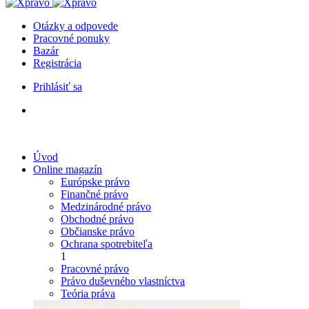
Otázky a odpovede
Pracovné ponuky
Bazár
Registrácia
Prihlásiť sa
Úvod
Online magazín
Európske právo
Finančné právo
Medzinárodné právo
Obchodné právo
Občianske právo
Ochrana spotrebiteľa
1
Pracovné právo
Právo duševného vlastníctva
Teória práva