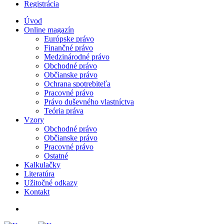
Registrácia
Úvod
Online magazín
Európske právo
Finančné právo
Medzinárodné právo
Obchodné právo
Občianske právo
Ochrana spotrebiteľa
Pracovné právo
Právo duševného vlastníctva
Teória práva
Vzory
Obchodné právo
Občianske právo
Pracovné právo
Ostatné
Kalkulačky
Literatúra
Užitočné odkazy
Kontakt