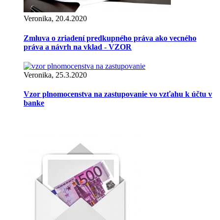
Veronika, 20.4.2020
Zmluva o zriadení predkupného práva ako vecného
práva a návrh na vklad - VZOR
Veronika, 25.3.2020
Vzor plnomocenstva na zastupovanie vo vzťahu k účtu v
banke