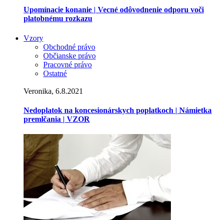
Upomínacie konanie | Vecné odôvodnenie odporu voči
platobnému rozkazu
Vzory
Obchodné právo
Občianske právo
Pracovné právo
Ostatné
Veronika, 6.8.2021
Nedoplatok na koncesionárskych poplatkoch | Námietka
premlčania | VZOR