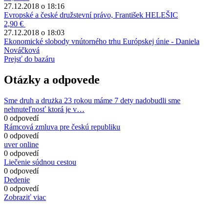
27.12.2018 o 18:16
Evropské a české družstevní právo, František HELEŠIC
2,90 €
27.12.2018 o 18:03
Ekonomické slobody vnútorného trhu Európskej únie - Daniela
Nováčková
Prejsť do bazáru
Otázky a odpovede
Sme druh a drużka 23 rokou máme 7 dety nadobudli sme
nehnuteľnosť ktorá je v…
0 odpovedí
Rámcová zmluva pre českú republiku
0 odpovedí
uver online
0 odpovedí
Liečenie súdnou cestou
0 odpovedí
Dedenie
0 odpovedí
Zobraziť viac