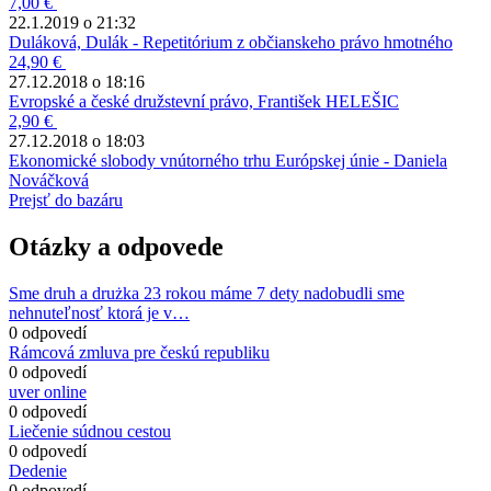
7,00 €
22.1.2019 o 21:32
Duláková, Dulák - Repetitórium z občianskeho právo hmotného
24,90 €
27.12.2018 o 18:16
Evropské a české družstevní právo, František HELEŠIC
2,90 €
27.12.2018 o 18:03
Ekonomické slobody vnútorného trhu Európskej únie - Daniela
Nováčková
Prejsť do bazáru
Otázky a odpovede
Sme druh a drużka 23 rokou máme 7 dety nadobudli sme
nehnuteľnosť ktorá je v…
0 odpovedí
Rámcová zmluva pre českú republiku
0 odpovedí
uver online
0 odpovedí
Liečenie súdnou cestou
0 odpovedí
Dedenie
0 odpovedí