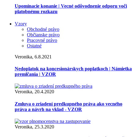
Upomínacie konanie | Vecné odôvodnenie odporu voči
platobnému rozkazu
Vzory
Obchodné právo
Občianske právo
Pracovné právo
Ostatné
Veronika, 6.8.2021
Nedoplatok na koncesionárskych poplatkoch | Námietka
premlčania | VZOR
Veronika, 20.4.2020
Zmluva o zriadení predkupného práva ako vecného
práva a návrh na vklad - VZOR
Veronika, 25.3.2020