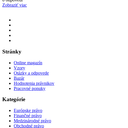
Zobraziť viac
Stránky
Online magazín
Vzory
Otázky a odpovede
Bazár
Hodnotenia právnikov
Pracovné ponuky
Kategórie
Európske právo
Finančné právo
Medzinárodné právo
Obchodné právo