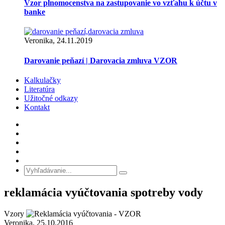
Vzor plnomocenstva na zastupovanie vo vzťahu k účtu v
banke
Veronika, 24.11.2019
Darovanie peňazí | Darovacia zmluva VZOR
Kalkulačky
Literatúra
Užitočné odkazy
Kontakt
reklamácia vyúčtovania spotreby vody
Vzory
Veronika, 25.10.2016