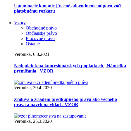
Upomínacie konanie | Vecné odôvodnenie odporu voči
platobnému rozkazu
Vzory
Obchodné právo
Občianske právo
Pracovné právo
Ostatné
Veronika, 6.8.2021
Nedoplatok na koncesionárskych poplatkoch | Námietka
premlčania | VZOR
Veronika, 20.4.2020
Zmluva o zriadení predkupného práva ako vecného
práva a návrh na vklad - VZOR
Veronika, 25.3.2020