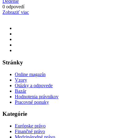
Dedenie
0 odpovedí
Zobraziť viac
Stránky
Online magazín
Vzory
Otázky a odpovede
Bazár
Hodnotenia právnikov
Pracovné ponuky
Kategórie
Európske právo
Finančné právo
Medzinárodné právo