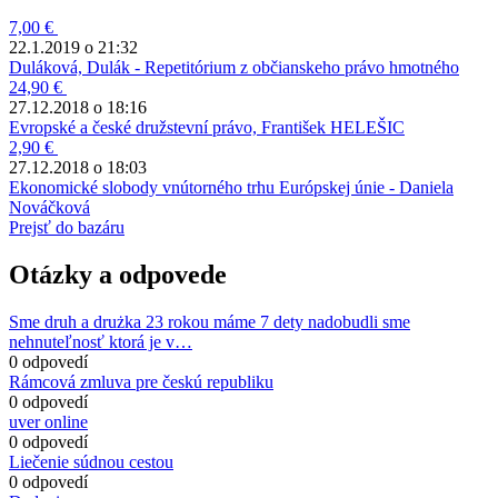
7,00 €
22.1.2019 o 21:32
Duláková, Dulák - Repetitórium z občianskeho právo hmotného
24,90 €
27.12.2018 o 18:16
Evropské a české družstevní právo, František HELEŠIC
2,90 €
27.12.2018 o 18:03
Ekonomické slobody vnútorného trhu Európskej únie - Daniela
Nováčková
Prejsť do bazáru
Otázky a odpovede
Sme druh a drużka 23 rokou máme 7 dety nadobudli sme
nehnuteľnosť ktorá je v…
0 odpovedí
Rámcová zmluva pre českú republiku
0 odpovedí
uver online
0 odpovedí
Liečenie súdnou cestou
0 odpovedí