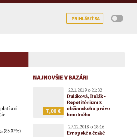
PRIHLÁSIŤ SA
NAJNOVŠIE V BAZÁRI
22.1.2019 o 21:32
Duláková, Dulák -
Repetitórium z
platí ani
občianskeho právo
7,00 €
šie
hmotného
 potomka – kedy
mocenstva na
Koncesionárske poplatky |
Darovanie peňazí |
Upom
ne možné?
ie vo vzťahu k
Úhrady za služby verejnosti
Darovacia zmluva VZOR
Vecn
27.12.2018 o 18:16
ke
poskytované RTVS | Novela
voči
(85.07%)
Evropské a české