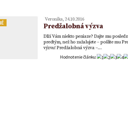
OR
vklad - VZOR
Veronika, 24.10.2016
NÉ
Predžalobná výzva
Dlží Vám niekto peniaze? Dajte mu posled
predtým, než ho zažalujete – pošlite mu P
výzvu! Predžalobná výzva –…
Hodnotenie článku: