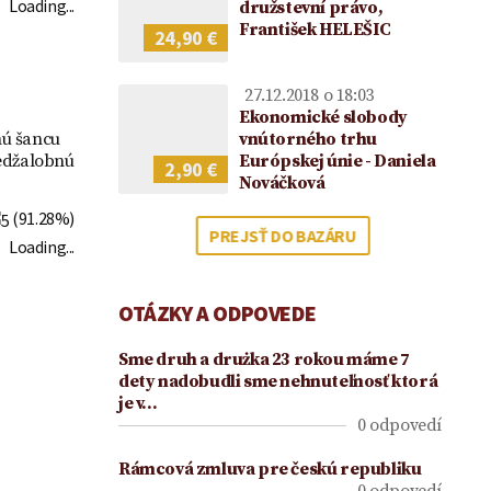
2021
Loading...
družstevní právo,
František HELEŠIC
24,90 €
27.12.2018 o 18:03
Ekonomické slobody
vnútorného trhu
nú šancu
Európskej únie - Daniela
redžalobnú
2,90 €
Nováčková
(91.28%)
PREJSŤ DO BAZÁRU
Loading...
OTÁZKY A ODPOVEDE
Sme druh a drużka 23 rokou máme 7
dety nadobudli sme nehnuteľnosť ktorá
je v…
0 odpovedí
Rámcová zmluva pre českú republiku