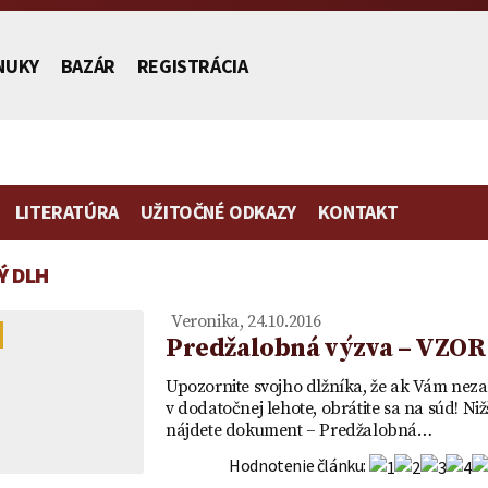
NUKY
BAZÁR
REGISTRÁCIA
LITERATÚRA
UŽITOČNÉ ODKAZY
KONTAKT
Ý DLH
stníctva
Veronika, 24.10.2016
Predžalobná výzva – VZOR
Upozornite svojho dlžníka, že ak Vám neza
v dodatočnej lehote, obrátite sa na súd! Niž
Poplatok | Návrh na vklad |
Zmluva o zriadení
Vydedenie
Vzor plno
nájdete dokument – Predžalobná…
ch
Ako ušetriť na poplatku za
predkupného práva ako
je to práv
zastupovan
mietka
návrh na vklad
vecného práva a návrh na
účtu v ban
Hodnotenie článku: