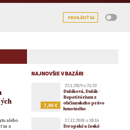
PRIHLÁSIŤ SA
NAJNOVŠIE V BAZÁRI
22.1.2019 o 21:32
u
Duláková, Dulák -
Repetitórium z
vých
občianskeho právo
7,00 €
hmotného
 potomka – kedy
mocenstva na
Koncesionárske poplatky |
Darovanie peňazí |
Upom
ne možné?
ie vo vzťahu k
Úhrady za služby verejnosti
Darovacia zmluva VZOR
Vecn
ytu alebo
27.12.2018 o 18:16
ke
poskytované RTVS | Novela
voči
ť sa a
Evropské a české