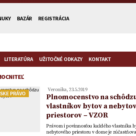
NUKY
BAZÁR
REGISTRÁCIA
LITERATÚRA
UŽITOČNÉ ODKAZY
KONTAKT
MOCNITEĽ
stníctva
Veronika, 23.5.2019
SKE PRÁVO
Plnomocenstvo na schôdz
vlastníkov bytov a nebyto
priestorov – VZOR
Poplatok | Návrh na vklad |
Zmluva o zriadení
Vydedenie
Vzor plno
ch
Ako ušetriť na poplatku za
predkupného práva ako
je to práv
zastupovan
Právom i povinnosťou každého vlastníka b
mietka
návrh na vklad
vecného práva a návrh na
účtu v ban
nebytového priestoru v dome je zúčastňova