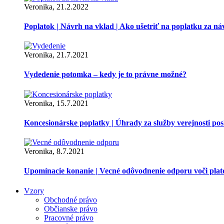
Veronika, 21.2.2022
Poplatok | Návrh na vklad | Ako ušetriť na poplatku za ná
Veronika, 21.7.2021
Vydedenie potomka – kedy je to právne možné?
Veronika, 15.7.2021
Koncesionárske poplatky | Úhrady za služby verejnosti p
Veronika, 8.7.2021
Upomínacie konanie | Vecné odôvodnenie odporu voči pla
Vzory
Obchodné právo
Občianske právo
Pracovné právo