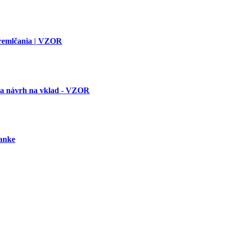
premlčania | VZOR
 a návrh na vklad - VZOR
banke