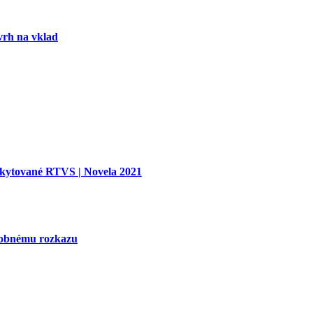
vrh na vklad
oskytované RTVS | Novela 2021
tobnému rozkazu