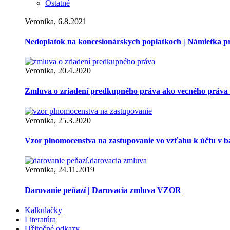
Ostatné
Veronika, 6.8.2021
Nedoplatok na koncesionárskych poplatkoch | Námietka 
Veronika, 20.4.2020
Zmluva o zriadení predkupného práva ako vecného práva
Veronika, 25.3.2020
Vzor plnomocenstva na zastupovanie vo vzťahu k účtu v 
Veronika, 24.11.2019
Darovanie peňazí | Darovacia zmluva VZOR
Kalkulačky
Literatúra
Užitočné odkazy