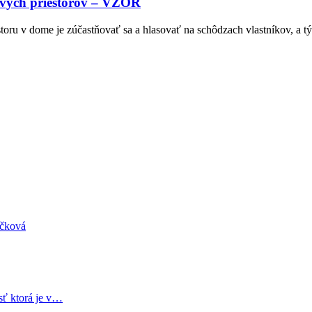
ových priestorov – VZOR
toru v dome je zúčastňovať sa a hlasovať na schôdzach vlastníkov, a
áčková
sť ktorá je v…