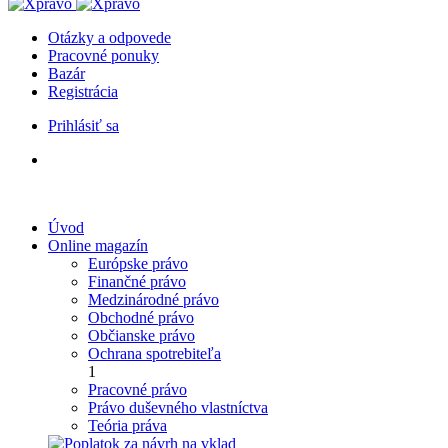
Otázky a odpovede
Pracovné ponuky
Bazár
Registrácia
Prihlásiť sa
Úvod
Online magazín
Európske právo
Finančné právo
Medzinárodné právo
Obchodné právo
Občianske právo
Ochrana spotrebiteľa
1
Pracovné právo
Právo duševného vlastníctva
Teória práva