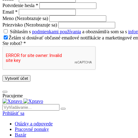
Potvrdenie hesla *
Email *
Meno (Nezobrazuje sa)
Priezvisko (Nezobrazuje sa)
Súhlasím s
podmienkami používania
a oboznámil/a som sa s
info
Želám si dostávať občasné emailové notifikácie a marketingové em
Ste robot? *
Vytvoriť účet
Pracujeme
Prihlásiť sa
Otázky a odpovede
Pracovné ponuky
Bazár