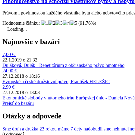
Plnomocenstvo na schôdzu vlastníkov bytov a nebyt
Právom i povinnosťou každého vlastníka bytu alebo nebytového pries
Hodnotenie článku:
(91.76%)
Loading...
Najnovšie v bazári
7,00 €
22.1.2019 o 21:32
Duláková, Dulák - Repetitórium z občianskeho právo hmotného
24,90 €
27.12.2018 o 18:16
Evropské a české družstevní právo, František HELEŠIC
2,90 €
27.12.2018 o 18:03
Ekonomické slobody vnútorného trhu Európskej únie - Daniela Nov
Prejsť do bazáru
Otázky a odpovede
Sme druh a drużka 23 rokou máme 7 dety nadobudli sme nehnuteľno
0 odpovedí