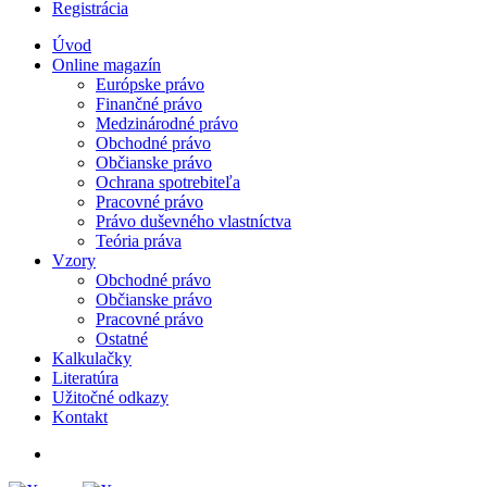
Registrácia
Úvod
Online magazín
Európske právo
Finančné právo
Medzinárodné právo
Obchodné právo
Občianske právo
Ochrana spotrebiteľa
Pracovné právo
Právo duševného vlastníctva
Teória práva
Vzory
Obchodné právo
Občianske právo
Pracovné právo
Ostatné
Kalkulačky
Literatúra
Užitočné odkazy
Kontakt