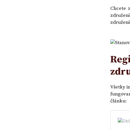
|
a
účtu
Chcete z
VZOR
návrh
v
na
banke
združeni
vklad
združeni
-
VZOR
Regi
zdr
Všetky i
fungovan
článku: