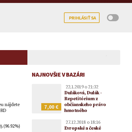
PRIHLÁSIŤ SA
NAJNOVŠIE V BAZÁRI
22.1.2019 o 21:32
Duláková, Dulák -
Repetitórium z
eu nájdete
občianskeho právo
7,00 €
ORD
hmotného
 potomka – kedy
mocenstva na
Koncesionárske poplatky |
Darovanie peňazí |
Upom
ne možné?
ie vo vzťahu k
Úhrady za služby verejnosti
Darovacia zmluva VZOR
Vecn
27.12.2018 o 18:16
ke
poskytované RTVS | Novela
voči
(96.92%)
Evropské a české