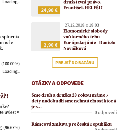
2021
Loading...
družstevní právo,
František HELEŠIC
24,90 €
27.12.2018 o 18:03
Ekonomické slobody
vnútorného trhu
m splnenia
Európskej únie - Daniela
 musíte
2,90 €
Nováčková
k.
PREJSŤ DO BAZÁRU
(100.00%)
Loading...
OTÁZKY A ODPOVEDE
ž?!
Sme druh a drużka 23 rokou máme 7
dety nadobudli sme nehnuteľnosť ktorá
ánke?
je v…
e uviesť v
0 odpovedí
Rámcová zmluva pre českú republiku
(96.67%)