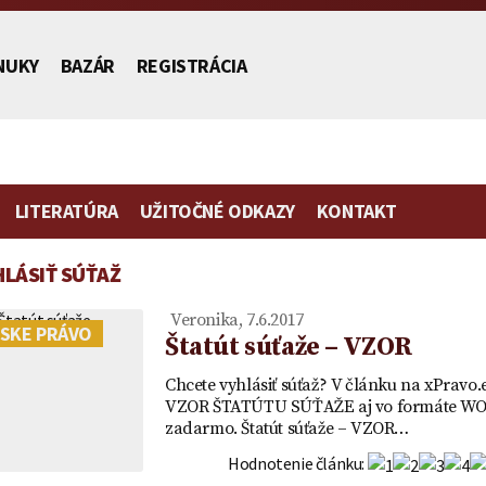
NUKY
BAZÁR
REGISTRÁCIA
LITERATÚRA
UŽITOČNÉ ODKAZY
KONTAKT
HLÁSIŤ SÚŤAŽ
stníctva
Veronika, 7.6.2017
SKE PRÁVO
Štatút súťaže – VZOR
Chcete vyhlásiť súťaž? V článku na xPravo.
VZOR ŠTATÚTU SÚŤAŽE aj vo formáte W
Poplatok | Návrh na vklad |
Zmluva o zriadení
Vydedenie
Vzor plno
zadarmo. Štatút súťaže – VZOR…
ch
Ako ušetriť na poplatku za
predkupného práva ako
je to práv
zastupovan
mietka
návrh na vklad
vecného práva a návrh na
účtu v ban
Hodnotenie článku: