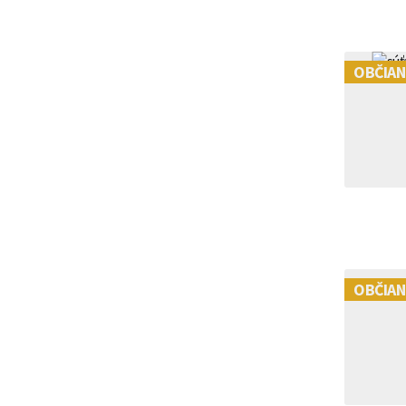
premlčania | VZ
OBČIAN
OBČIAN