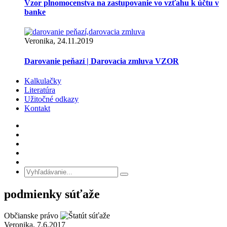
Vzor plnomocenstva na zastupovanie vo vzťahu k účtu v
banke
Veronika, 24.11.2019
Darovanie peňazí | Darovacia zmluva VZOR
Kalkulačky
Literatúra
Užitočné odkazy
Kontakt
podmienky súťaže
Občianske právo
Veronika, 7.6.2017