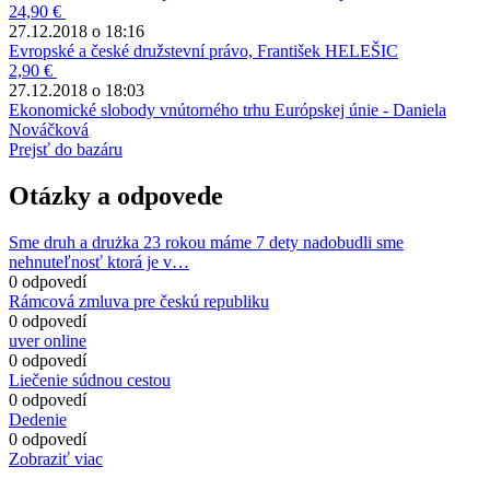
24,90 €
27.12.2018 o 18:16
Evropské a české družstevní právo, František HELEŠIC
2,90 €
27.12.2018 o 18:03
Ekonomické slobody vnútorného trhu Európskej únie - Daniela
Nováčková
Prejsť do bazáru
Otázky a odpovede
Sme druh a drużka 23 rokou máme 7 dety nadobudli sme
nehnuteľnosť ktorá je v…
0 odpovedí
Rámcová zmluva pre českú republiku
0 odpovedí
uver online
0 odpovedí
Liečenie súdnou cestou
0 odpovedí
Dedenie
0 odpovedí
Zobraziť viac