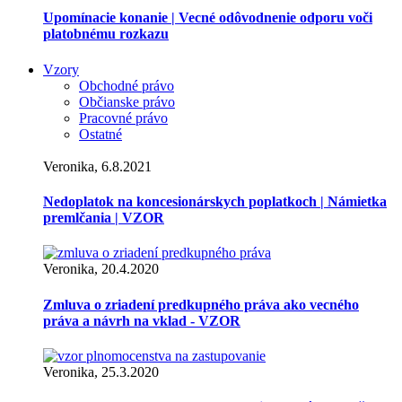
Upomínacie konanie | Vecné odôvodnenie odporu voči
platobnému rozkazu
Vzory
Obchodné právo
Občianske právo
Pracovné právo
Ostatné
Veronika, 6.8.2021
Nedoplatok na koncesionárskych poplatkoch | Námietka
premlčania | VZOR
Veronika, 20.4.2020
Zmluva o zriadení predkupného práva ako vecného
práva a návrh na vklad - VZOR
Veronika, 25.3.2020