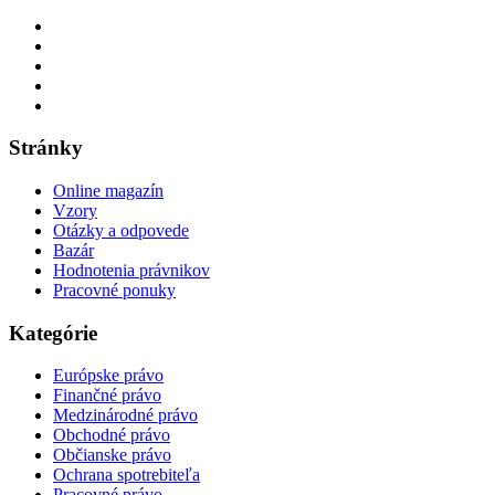
Stránky
Online magazín
Vzory
Otázky a odpovede
Bazár
Hodnotenia právnikov
Pracovné ponuky
Kategórie
Európske právo
Finančné právo
Medzinárodné právo
Obchodné právo
Občianske právo
Ochrana spotrebiteľa
Pracovné právo