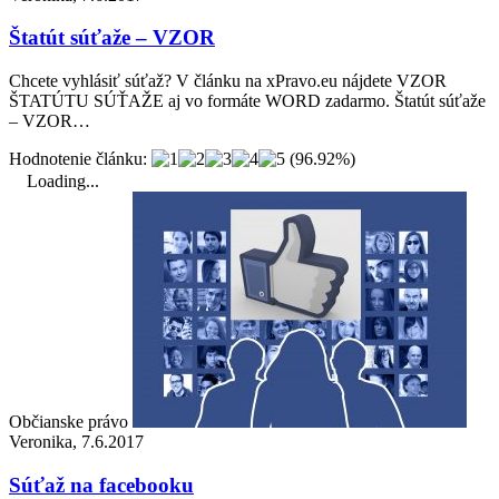
Štatút súťaže – VZOR
Chcete vyhlásiť súťaž? V článku na xPravo.eu nájdete VZOR
ŠTATÚTU SÚŤAŽE aj vo formáte WORD zadarmo. Štatút súťaže
– VZOR…
Hodnotenie článku:
(96.92%)
Loading...
Občianske právo
Veronika, 7.6.2017
Súťaž na facebooku