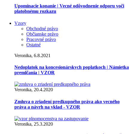
Upomínacie konanie | Vecné odôvodnenie odporu voči
platobnému rozkazu
Vzory
Obchodné právo
Občianske právo
Pracovné právo
Ostatné
Veronika, 6.8.2021
Nedoplatok na koncesionárskych poplatkoch | Námietka
premlčania | VZOR
Veronika, 20.4.2020
Zmluva o zriadení predkupného práva ako vecného
práva a návrh na vklad - VZOR
Veronika, 25.3.2020