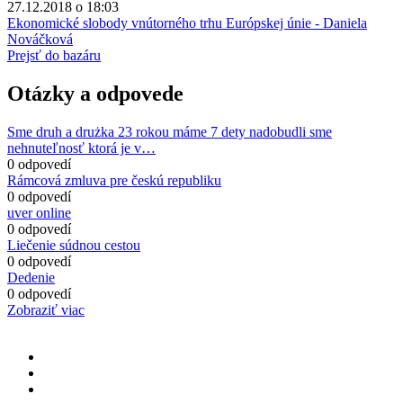
27.12.2018 o 18:03
Ekonomické slobody vnútorného trhu Európskej únie - Daniela
Nováčková
Prejsť do bazáru
Otázky a odpovede
Sme druh a drużka 23 rokou máme 7 dety nadobudli sme
nehnuteľnosť ktorá je v…
0 odpovedí
Rámcová zmluva pre českú republiku
0 odpovedí
uver online
0 odpovedí
Liečenie súdnou cestou
0 odpovedí
Dedenie
0 odpovedí
Zobraziť viac