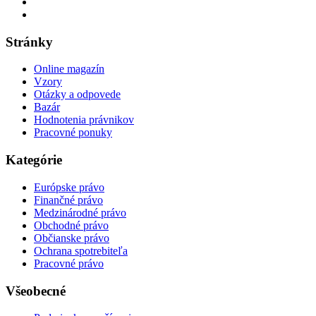
Stránky
Online magazín
Vzory
Otázky a odpovede
Bazár
Hodnotenia právnikov
Pracovné ponuky
Kategórie
Európske právo
Finančné právo
Medzinárodné právo
Obchodné právo
Občianske právo
Ochrana spotrebiteľa
Pracovné právo
Všeobecné