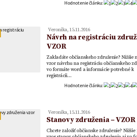
OR
vklad - VZOR
Hodnotenie článku:
Veronika, 15.11.2016
Návrh na registráciu združ
VZOR
Zakladáte občianskeho združenie? Nižšie n
vzor návrhu na registráciu občianskeho zd
vo formáte word a informácie potrebné k
registrácii…
Hodnotenie článku:
Veronika, 15.11.2016
Stanovy združenia – VZOR
Chcete založiť občianske združenie? Nižšie
vzor stanov občianskeho združenia aj vo f