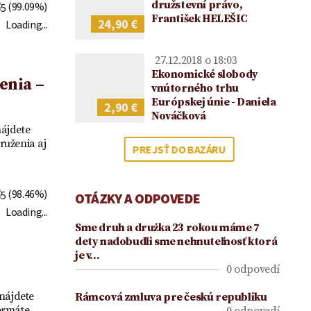
2021
družstevní právo,
(99.09%)
František HELEŠIC
24,90 €
Loading...
27.12.2018 o 18:03
Ekonomické slobody
enia –
vnútorného trhu
Európskej únie - Daniela
2,90 €
Nováčková
ájdete
ruženia aj
PREJSŤ DO BAZÁRU
(98.46%)
OTÁZKY A ODPOVEDE
Loading...
Sme druh a drużka 23 rokou máme 7
dety nadobudli sme nehnuteľnosť ktorá
je v…
0 odpovedí
 nájdete
Rámcová zmluva pre českú republiku
ormáte