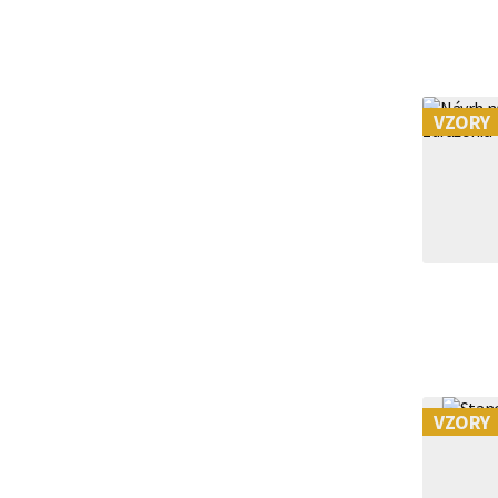
premlčania | VZ
VZORY
VZORY