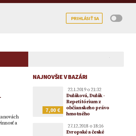
PRIHLÁSIŤ SA
NAJNOVŠIE V BAZÁRI
22.1.2019 o 21:32
–
Duláková, Dulák -
Repetitórium z
občianskeho právo
7,00 €
hmotného
 potomka – kedy
mocenstva na
Koncesionárske poplatky |
Darovanie peňazí |
Upom
stanovách
ne možné?
ie vo vzťahu k
Úhrady za služby verejnosti
Darovacia zmluva VZOR
Vecn
vinnosť a
27.12.2018 o 18:16
ke
poskytované RTVS | Novela
voči
Evropské a české