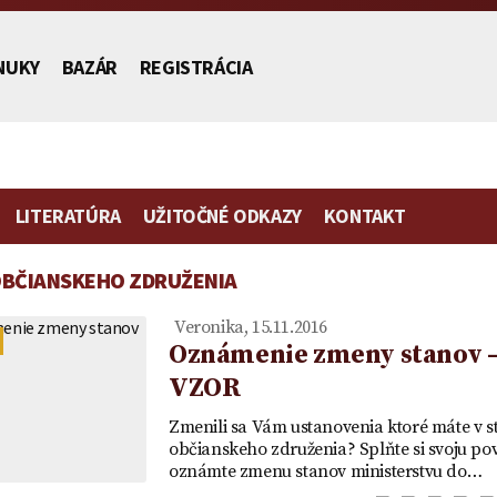
NUKY
BAZÁR
REGISTRÁCIA
LITERATÚRA
UŽITOČNÉ ODKAZY
KONTAKT
OBČIANSKEHO ZDRUŽENIA
stníctva
Veronika, 15.11.2016
Oznámenie zmeny stanov 
VZOR
Poplatok | Návrh na vklad |
Zmluva o zriadení
Vydedenie
Vzor plno
Zmenili sa Vám ustanovenia ktoré máte v 
ch
Ako ušetriť na poplatku za
predkupného práva ako
je to práv
zastupovan
občianskeho združenia? Splňte si svoju po
oznámte zmenu stanov ministerstvu do…
mietka
návrh na vklad
vecného práva a návrh na
účtu v ban