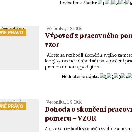
OR
vklad - VZOR
Hodnotenie článku:
Veronika, 1.8.2016
VNÉ PRÁVO
Výpoveď z pracovného po
vzor
Ak ste sa rozhodli skončiť u svojho zamest
ktorý sa nechce dohodnúť na skončení pr
pomeru dohodu, podajte si…
Hodnotenie článku:
Veronika, 1.8.2016
VNÉ PRÁVO
Dohoda o skončení pracov
pomeru – VZOR
Ak ste sa rozhodli skončiť u svoho zamestn