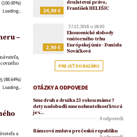
2021
družstevní právo,
(100.00%)
František HELEŠIC
24,90 €
Loading...
27.12.2018 o 18:03
Ekonomické slobody
meru –
vnútorného trhu
Európskej únie - Daniela
2,90 €
Nováčková
návateľa,
acovného
PREJSŤ DO BAZÁRU
(88.64%)
OTÁZKY A ODPOVEDE
Loading...
Sme druh a drużka 23 rokou máme 7
dety nadobudli sme nehnuteľnosť ktorá
ného
je v…
0 odpovedí
Rámcová zmluva pre českú republiku
ávateľa a