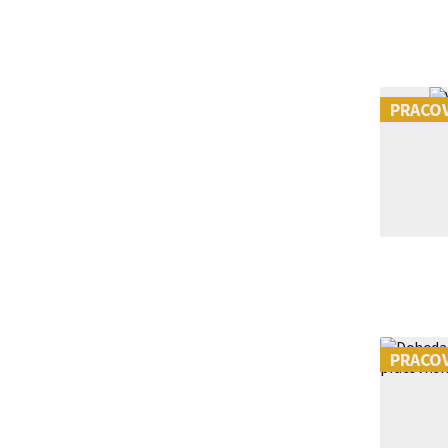
premlčania | VZ
PRACO
PRACO