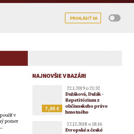
PRIHLÁSIŤ SA
NAJNOVŠIE V BAZÁRI
22.1.2019 o 21:32
Duláková, Dulák -
Repetitórium z
občianskeho právo
7,00 €
hmotného
 potomka – kedy
mocenstva na
Koncesionárske poplatky |
Darovanie peňazí |
Upom
použiť v
ne možné?
ie vo vzťahu k
Úhrady za služby verejnosti
Darovacia zmluva VZOR
Vecn
vný pomer
27.12.2018 o 18:16
n…
ke
poskytované RTVS | Novela
voči
Evropské a české