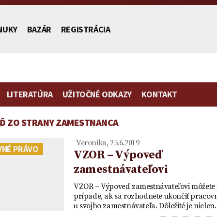
NUKY
BAZÁR
REGISTRÁCIA
LITERATÚRA
UŽITOČNÉ ODKAZY
KONTAKT
Ď ZO STRANY ZAMESTNANCA
stníctva
Veronika, 25.6.2019
VNÉ PRÁVO
VZOR – Výpoveď
zamestnávateľovi
Poplatok | Návrh na vklad |
Zmluva o zriadení
Vydedenie
Vzor plno
VZOR – Výpoveď zamestnávateľovi môžete 
ch
Ako ušetriť na poplatku za
predkupného práva ako
je to práv
zastupovan
prípade, ak sa rozhodnete ukončiť praco
u svojho zamestnávateľa. Dôležité je niele
mietka
návrh na vklad
vecného práva a návrh na
účtu v ban